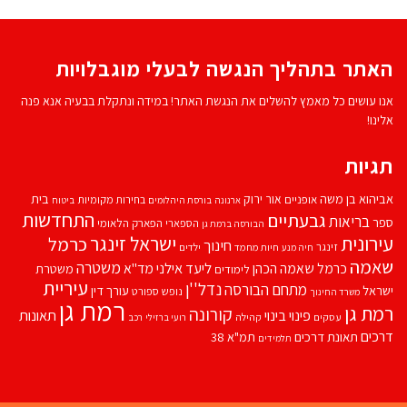
האתר בתהליך הנגשה לבעלי מוגבלויות
אנו עושים כל מאמץ להשלים את הנגשת האתר! במידה ונתקלת בבעיה אנא פנה
אלינו!
תגיות
אביהוא בן משה
בית
אור ירוק
אופניים
בחירות מקומיות
ארנונה
בורסת היהלומים
ביטוח
התחדשות
גבעתיים
בריאות
ספר
הספארי
הפארק הלאומי
הבורסה ברמת גן
עירונית
ישראל זינגר
כרמל
חינוך
זינגר
חיות מחמד
ילדים
חיה מנע
שאמה
משטרה
ליעד אילני
כרמל שאמה הכהן
מד''א
משטרת
לימודים
עיריית
נדל''ן
מתחם הבורסה
ישראל
עורך דין
נופש
ספורט
משרד החינוך
רמת גן
רמת גן
קורונה
פינוי בינוי
תאונות
עסקים
קהילה
רועי ברזילי
רכב
דרכים
תאונת דרכים
תמ"א 38
תלמידים