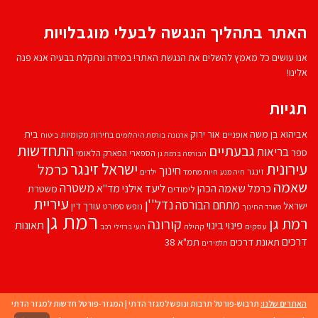
האתר בתהליך הנגשה לבעלי מוגבלויות
אנו עושים כל מאמץ להשלים את הנגשת האתר! במידה ונתקלת בבעיה אנא פנה
אלינו!
תגיות
אביהוא בן משה
בית
אור ירוק
אופניים
בחירות מקומיות
ארנונה
בורסת היהלומים
ביטוח
התחדשות
גבעתיים
בריאות
ספר
הספארי
הפארק הלאומי
הבורסה ברמת גן
עירונית
ישראל זינגר
כרמל
חינוך
זינגר
חיות מחמד
ילדים
חיה מנע
שאמה
משטרה
ליעד אילני
כרמל שאמה הכהן
מד''א
משטרת
לימודים
עיריית
נדל''ן
מתחם הבורסה
ישראל
עורך דין
נופש
ספורט
משרד החינוך
רמת גן
רמת גן
קורונה
פינוי בינוי
תאונות
עסקים
קהילה
רועי ברזילי
רכב
דרכים
תאונת דרכים
תמ"א 38
תלמידים
האתרים שלנו:
תרבוש-פורטל תרבות ונופש למגזר הדתי
|
המגזר-פורטל חדשות למגזר הדתי