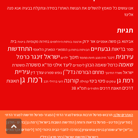
אנו עושים כל מאמץ להשלים את הנגשת האתר! במידה ונתקלת בבעיה אנא פנה
אלינו!
תגיות
אביהוא בן משה
בית
אור ירוק
אופניים
בחירות מקומיות
ארנונה
בורסת היהלומים
ביטוח
התחדשות
גבעתיים
בריאות
ספר
הספארי
הפארק הלאומי
הבורסה ברמת גן
עירונית
ישראל זינגר
כרמל
חינוך
זינגר
חיות מחמד
ילדים
חיה מנע
שאמה
משטרה
ליעד אילני
כרמל שאמה הכהן
מד''א
משטרת
לימודים
עיריית
נדל''ן
מתחם הבורסה
ישראל
עורך דין
נופש
ספורט
משרד החינוך
רמת גן
רמת גן
קורונה
פינוי בינוי
תאונות
עסקים
קהילה
רועי ברזילי
רכב
דרכים
תאונת דרכים
תמ"א 38
תלמידים
האתרים שלנו:
תרבוש-פורטל תרבות ונופש למגזר הדתי
|
המגזר-פורטל חדשות למגזר הדתי
|
מודיעין
|
מדינט – פורטל בריאות ורווחה
|
החדשות הטובות בישראל
|
רמת גן
|
בת ים - חולון
|
גליל
גב"ש
|
יש''ע:שומרון בנימין וגוש עציון
|
במרכז- לחברי הבית היהודי
|
לוד
|
לימודים אקדמאיים
לרא
העמו
בישראל
|
חדשות ישראל
|
כפר סבא
|
נדל"ן