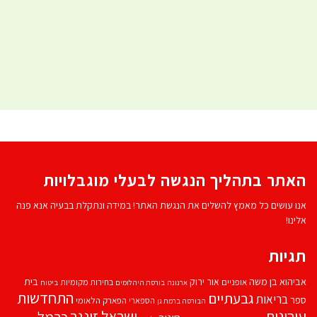
האתר בתהליך הנגשה לבעלי מוגבלויות
אנו עושים כל מאמץ להשלים את הנגשת האתר! במידה ונתקלת בבעיה אנא פנה
אלינו!
תגיות
אביהוא בן משה
בית
אור ירוק
אופניים
בחירות מקומיות
ארנונה
בורסת היהלומים
ביטוח
התחדשות
גבעתיים
בריאות
ספר
הספארי
הפארק הלאומי
הבורסה ברמת גן
עירונית
ישראל זינגר
כרמל