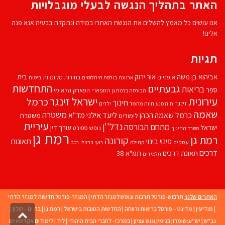
האתר בתהליך הנגשה לבעלי מוגבלויות
אנו עושים כל מאמץ להשלים את הנגשת האתר! במידה ונתקלת בבעיה אנא פנה
אלינו!
תגיות
אביהוא בן משה
בית
אור ירוק
אופניים
בחירות מקומיות
ארנונה
בורסת היהלומים
ביטוח
התחדשות
גבעתיים
בריאות
ספר
הספארי
הפארק הלאומי
הבורסה ברמת גן
עירונית
ישראל זינגר
כרמל
חינוך
זינגר
חיות מחמד
ילדים
חיה מנע
שאמה
משטרה
ליעד אילני
כרמל שאמה הכהן
מד''א
משטרת
לימודים
עיריית
נדל''ן
מתחם הבורסה
ישראל
עורך דין
נופש
ספורט
משרד החינוך
רמת גן
רמת גן
קורונה
פינוי בינוי
תאונות
עסקים
קהילה
רועי ברזילי
רכב
דרכים
תאונת דרכים
תמ"א 38
תלמידים
האתרים שלנו:
תרבוש-פורטל תרבות ונופש למגזר הדתי
|
המגזר-פורטל חדשות למגזר הדתי
|
מודיעין
|
מדינט – פורטל בריאות ורווחה
|
החדשות הטובות בישראל
|
רמת גן
|
בת ים - חולון
|
גליל
גב"ש
|
יש''ע:שומרון בנימין וגוש עציון
|
במרכז- לחברי הבית היהודי
|
לוד
|
לימודים אקדמאיים
לרא