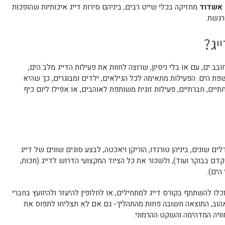
 אשדוד
מחזיקה בכלי שייט רבים, ביניהם סירות דייג איכותיות שהופכות
רגשת.
יג?
ב ים, עם או בלי ניסיון, שרוצה לחוות את פעילות הדייג מלב הים,
שפת הים. הפעילות מתאימה לכל הגילאים, ילדים ומבוגרים, כך שהיא
חתיים, חברתיים, פעילות זוגית משותפת לאוהבים, או אפילו ליום כיף
ים שונים, ביניהן טורנדו, הוריקן ויאכטה, לבצע סוגים שונים של דייג
י ומוקדם בבוקר ועוד), ולשכור את כל הציוד המקצועי הדרוש לדייג (חכות,
הים).
לו להשתתף בקורס דייג למתחילים, או לחלופין להיעזר ולהיוועץ בחברי
אהוב, התוצאה חשובה פחות מהתהליך- גם אם לא תצליחו לתפוס את
ויה המדהימה והשקט ההרמוני.