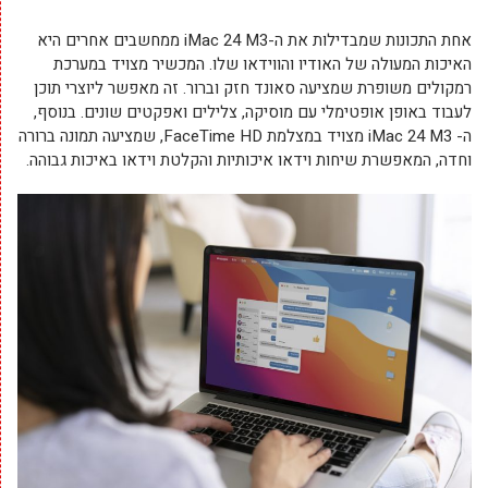
אחת התכונות שמבדילות את ה-iMac 24 M3 ממחשבים אחרים היא
האיכות המעולה של האודיו והווידאו שלו. המכשיר מצויד במערכת
רמקולים משופרת שמציעה סאונד חזק וברור. זה מאפשר ליוצרי תוכן
לעבוד באופן אופטימלי עם מוסיקה, צלילים ואפקטים שונים. בנוסף,
ה- iMac 24 M3 מצויד במצלמת FaceTime HD, שמציעה תמונה ברורה
וחדה, המאפשרת שיחות וידאו איכותיות והקלטת וידאו באיכות גבוהה.