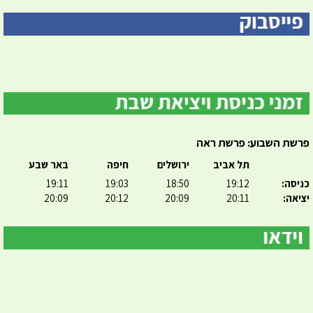
פרשת השבוע: פרשת ראה
תל אביב
ירושלים
חיפה
באר שבע
כניסה:
19:12
18:50
19:03
19:11
יציאה:
20:11
20:09
20:12
20:09