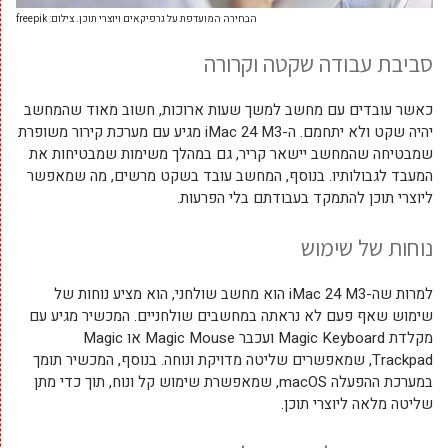
הבחירה המועדפת על גרפיקאים ויוצרי תוכן. צילום: freepik
סביבת עבודה שקטה וקרורה
כאשר עובדים עם מחשב למשך שעות ארוכות, חשוב מאוד שהמחשב
יהיה שקט ולא יתחמם. ה-iMac 24 M3 מגיע עם מערכת קירור משופרת
שמבטיחה שהמחשב יישאר קריר, גם במהלך משימות שמבטיחות את
המעבד לגבולותיו. בנוסף, המחשב עובד בשקט מרשים, מה שמאפשר
ליוצרי תוכן להתמקד בעבודתם בלי הפרעות.
נוחות של שימוש
למרות שה-iMac 24 M3 הוא מחשב שולחני, הוא מציע נוחות של
שימוש שאף פעם לא נראתה במחשבים שולחניים. המכשיר מגיע עם
מקלדת Magic Keyboard ועכבר Magic Mouse או Magic
Trackpad, שמאפשרים שליטה מדויקת ונוחה. בנוסף, המכשיר תומך
במערכת ההפעלה macOS, שמאפשרת שימוש קל ונוח, תוך כדי מתן
שליטה מלאה ליוצרי תוכן.