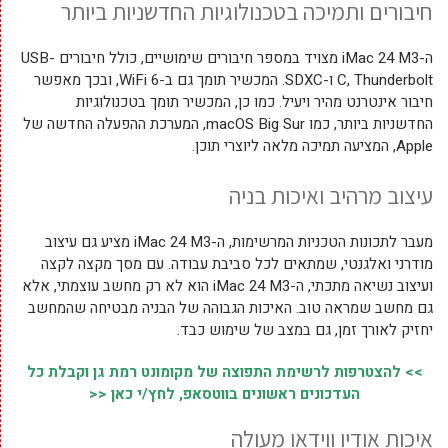
חיבורים ותמיכה בטכנולוגיות החדשניות ביותר
ה-iMac 24 M3 מצויד במספר חיבורים שימושיים, כולל חיבורים USB-
C, Thunderbolt ו-SDXC. המכשיר תומך גם ב-WiFi 6, ובכך מאפשר
חיבור אינטרנט מהיר ויעיל. כמו כן, המכשיר תומך בטכנולוגיות
החדשניות ביותר, כמו macOS Big Sur, המערכת ההפעלה החדשה של
Apple, המציעה תמיכה מלאה ליוצרי תוכן.
עיצוב מרהיב ואיכות בניה
מעבר לתכונות הטכניות המרשימות, ה-iMac 24 M3 מציע גם עיצוב
מודרני ואלגנטי, שמתאים לכל סביבת עבודה. עם מסך מקצה לקצה
ועיצוב נשיאה מתכתי, ה-iMac 24 M3 הוא לא רק מחשב עוצמתי, אלא
גם מחשב שמראה טוב. האיכות הגבוהה של הבניה מבטיחה שהמחשב
יחזיק לאורך זמן, גם במצב של שימוש כבד.
>> להצטרפות לרשימת התפוצה של מקומונט רמת גן וקבלת כל
העדכונים ראשונים בווטסאפ, לחץ/י כאן <<
איכות אודיו ווידאו מעולה