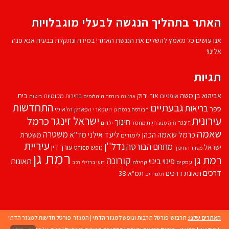
האתר בתהליך הנגשה לבעלי מוגבלויות
אנו עושים כל מאמץ להשלים את הנגשת האתר! במידה ונתקלת בבעיה אנא פנה
אלינו!
תגיות
אביהוא בן משה
בית
אור ירוק
אופניים
בחירות מקומיות
ארנונה
בורסת היהלומים
ביטוח
התחדשות
גבעתיים
בריאות
ספר
הספארי
הפארק הלאומי
הבורסה ברמת גן
עירונית
ישראל זינגר
כרמל
חינוך
זינגר
חיות מחמד
ילדים
חיה מנע
שאמה
משטרה
ליעד אילני
כרמל שאמה הכהן
מד''א
משטרת
לימודים
עיריית
נדל''ן
מתחם הבורסה
ישראל
עורך דין
נופש
ספורט
משרד החינוך
רמת גן
רמת גן
קורונה
פינוי בינוי
תאונות
עסקים
קהילה
רועי ברזילי
רכב
דרכים
תאונת דרכים
תמ"א 38
תלמידים
האתרים שלנו:
תרבוש-פורטל תרבות ונופש למגזר הדתי
|
המגזר-פורטל חדשות למגזר הדתי