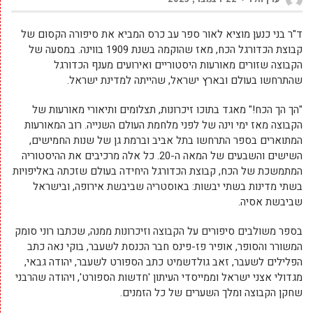
ד"ר בני כנען מוציא לאור ספר עב כרס המביא את סיפורה הקסום של
קבוצת הכדורגל הכח, מאז שהוקמה בשנת 1909 בווינה. במסעה של
הקבוצה שזורים מאורעות היסטוריים ואירועים מענף הכדורגל
שהתרחשו בעולם ובארץ ישראל, שהייתה למדינת ישראל.
"הך הך הכח!" מאגד בתוכו זיכרונות, תצלומים ותיאורי מאורעות של
הקבוצה מאז ימי וינה של לפני מלחמת העולם השנייה. רוב המאורעות
המתוארים בספר התרחשו בתל אביב וברמת גן של שנות החמישים,
השישים והשבעים של המאה ה-20. כל אלה מרכיבים את ההיסטוריה
המתמשכת של הכח, קבוצת הכדורגל היחידה בעולם שזכתה באליפויות
בשתי מדינות בשתי יבשות: באוסטריה שביבשת אירופה, ובישראל
שביבשת אסיה.
בספר משולבים סיפורים על הקבוצה וזיכרונות ממנה, שכתבו רוני סומק
המשורר והסופר, אופיר פז-פינס חבר הכנסת לשעבר, בוקי נאה כתב
הפלילים לשעבר, זאב גולדשמיט כתב הספורט לשעבר, יהודה גבאי,
מגדולי אצני ישראל וממייסדי העיתון 'חדשות הספורט', ויהודה שהרבני
שחקן הקבוצה ומלך השערים של כל הזמנים.