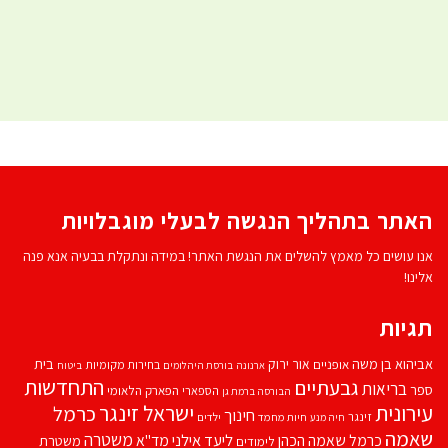
האתר בתהליך הנגשה לבעלי מוגבלויות
אנו עושים כל מאמץ להשלים את הנגשת האתר! במידה ונתקלת בבעיה אנא פנה
אלינו!
תגיות
אביהוא בן משה
בית
אור ירוק
אופניים
בחירות מקומיות
ארנונה
בורסת היהלומים
ביטוח
התחדשות
גבעתיים
בריאות
ספר
הספארי
הפארק הלאומי
הבורסה ברמת גן
עירונית
ישראל זינגר
כרמל
חינוך
זינגר
חיות מחמד
ילדים
חיה מנע
שאמה
משטרה
ליעד אילני
כרמל שאמה הכהן
מד''א
משטרת
לימודים