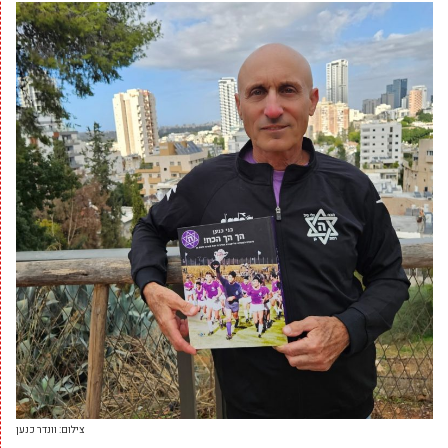
צילום: וונדר כנען