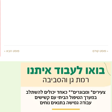
« פוסט קודם
פוסט הבא »