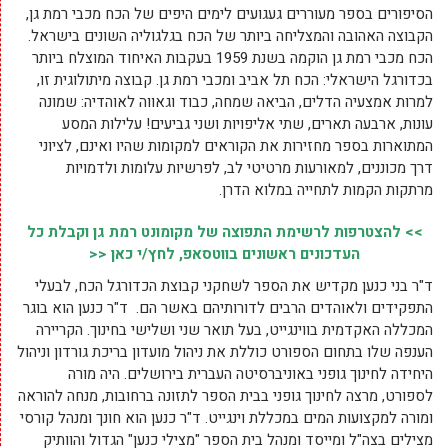
הסיפורים בספר מעוררים געגועים לימים היפים של הכח מכבי רמת גן,
הקבוצה האהובה והמצליחה ביותר של הכח בגלגוליה השונים בישראל.
הכח מכבי רמת גן הוקמה בשנת 1959 בעקבות האיחוד המוצלח ביותר
בכדורגל הישראלי: הכח תל אביב ומכבי רמת גן. קבוצה מיתולוגית זו,
למרות אמצעיה הדלים, הביאה שמחה, כבוד וגאווה לאוהדיה: שמונה
עונות, ארבעה תארים, שתי אליפויות ושני גביעים! עלילות המסע
המתוארות בספר מחזירות את הקוראים למקומות שהיו ואינם, לציוני
דרך מכוננים, למאורעות מרטיטי לב, לפרשיות עלומות ולדמויות
מרתקות הקמות לתחייה במלוא הדרן.
>> להצטרפות לרשימת התפוצה של מקומונט רמת גן וקבלת כל
העדכונים ראשונים בווטסאפ, לחץ/י כאן <<
ד"ר בני כנען מקדיש את הספר לשחקני קבוצת הכדורגל הכח, לבעלי
התפקידים ולאוהדים הרבים לדורותיהם באשר הם. ד"ר כנען הוא בוגר
המכללה האקדמית בווינגייט, בעל תואר שני ושלישי בחינוך. הקריירה
הענפה שלו בתחום הספורט כוללת את ניהול מועדון בריכת גורדון וניהול
היחידה לחינוך גופני באוניברסיטה העברית בירושלים. היה מורה
לספורט, מרצה לחינוך גופני בבית הספר לתזונה ברחובות, מנחה להוראה
ומורה למקצועות המים במכללת וינגייט. ד"ר כנען הוא חונך ומנהל קורסי
מצילים בצה"ל ומייסד ומנהל בית הספר "מצילי כנען" הגדול והוותיק