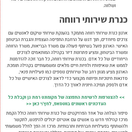
ושלווה.
כנרת שירותי רווחה
ארגון כנרת שירותי רווחה מתמקד בהענקת שירותי שיקום לאנשים עם
צרכים מיוחדים, תוך דגש על הרחבת התפיסה העצמית והגברת הביטחון
האישי. הארגון פועל בשיתוף פעולה עם משרד הבריאות, משרד הרווחה
ומשרד הביטחון, ומציע פתרונות דיור בקהילה המותאמים לצרכים
הייחודיים של כל אדם. בכנרת שירותי רווחה, כל חבר זוכה להזדמנות
לממש את שאיפותיו ולחיות חיים מלאים ומשמעותיים בקהילה תומכת.
הארגון מציע מגוון רחב של שירותים נוספים כמו פעילויות פנאי,
סדנאות חינוכיות ופיתוח מקצועי כדי לדאוג לצרכים האישיים של כל
אדם ולספק תמיכה חיונית לאורך כל הדרך.
>> להצטרפות לרשימת התפוצה של מקומונט רמת גן וקבלת כל
העדכונים ראשונים בווטסאפ, לחץ/י כאן <<
סיפור הצלחה של אחד הפרויקטים של כנרת שירותי רווחה כולל הקמת
מרכז קהילתי חדש בו אנשים עם אוטיזם יכולים להיפגש, לתקשר
ולהשתתף בפעילויות חברתיות ותרבותיות. מרכז זה הפך לחלל משמעותי