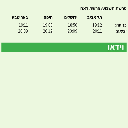
פרשת השבוע: פרשת ראה
תל אביב
ירושלים
חיפה
באר שבע
כניסה:
19:12
18:50
19:03
19:11
יציאה:
20:11
20:09
20:12
20:09