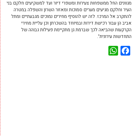
מגוונים החל ממשפחות צעירות ומשפרי דיור ועד למשקיעים חלקם בני
העיר וחלקם מגיעים מערים סמוכות ומאזור השרון והשפלה במטרה
להתקרב אל המרכז. לזה יש להוסיף מחירים נמוכים מגבעתיים ומתל
אביב הן עבור רכישת דירות ובמיוחד בהשכרתן וכן עליית מחירי
הקרקעות שהביאה לכך שברמת גן מתקיימת פעילות גבוהה של
התחדשות עירונית".
WhatsApp
Facebook