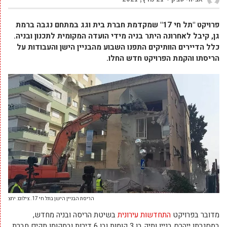
פרויקט "תל חי 17" שמקדמת חברת בית וגג במתחם נגבה ברמת
גן, קיבל לאחרונה היתר בניה מידי הועדה המקומית לתכנון ובניה.
כלל הדיירים הוותיקים התפנו השבוע מהבניין הישן והעבודות על
הריסתו והקמת הפרויקט חדש החלו.
הריסת הבניין הישן בתל חי 17. צילום: יחצ
מדובר בפרויקט
התחדשות עירונית
בשיטת הריסה ובניה מחדש,
במסגרתו ייהרס בניין ותיק בן 3 קומות ובו 6 דירות ובמקומו תקים חברת