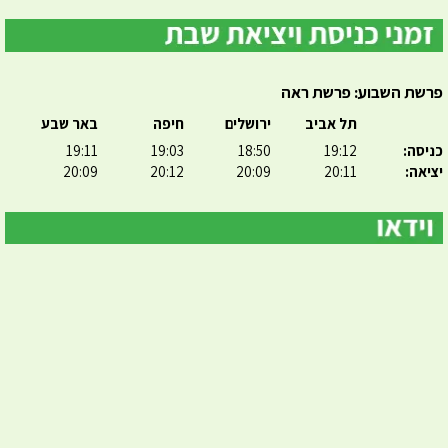
פרשת השבוע: פרשת ראה
תל אביב
ירושלים
חיפה
באר שבע
כניסה:
19:12
18:50
19:03
19:11
יציאה:
20:11
20:09
20:12
20:09