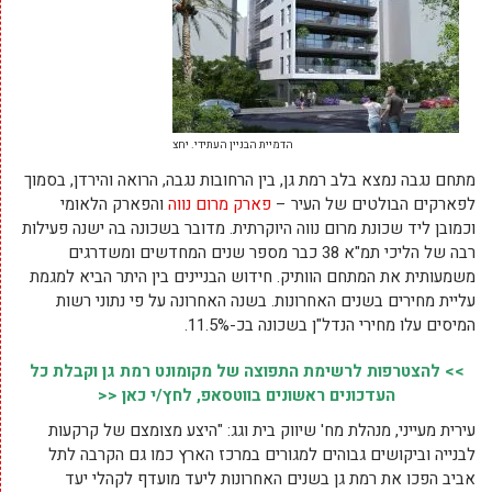
הדמיית הבניין העתידי. יחצ
מתחם נגבה נמצא בלב רמת גן, בין הרחובות נגבה, הרואה והירדן, בסמוך
לפארקים הבולטים של העיר –
פארק מרום נווה
והפארק הלאומי
וכמובן ליד שכונת מרום נווה היוקרתית. מדובר בשכונה בה ישנה פעילות
רבה של הליכי תמ"א 38 כבר מספר שנים המחדשים ומשדרגים
משמעותית את המתחם הוותיק. חידוש הבניינים בין היתר הביא למגמת
עליית מחירים בשנים האחרונות. בשנה האחרונה על פי נתוני רשות
המיסים עלו מחירי הנדל"ן בשכונה בכ-11.5%.
>> להצטרפות לרשימת התפוצה של מקומונט רמת גן וקבלת כל
העדכונים ראשונים בווטסאפ, לחץ/י כאן <<
עירית מעייני, מנהלת מח' שיווק בית וגג: "היצע מצומצם של קרקעות
לבנייה וביקושים גבוהים למגורים במרכז הארץ כמו גם הקרבה לתל
אביב הפכו את רמת גן בשנים האחרונות ליעד מועדף לקהלי יעד