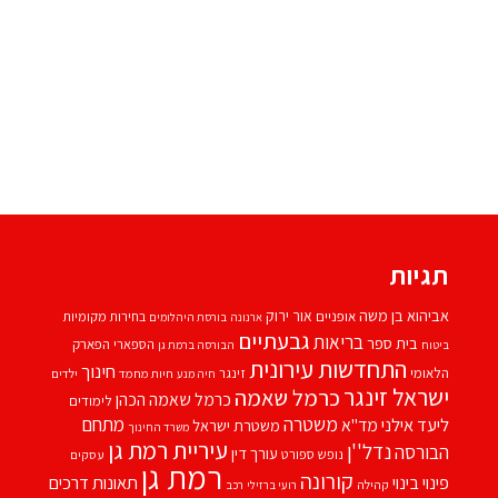
תגיות
אביהוא בן משה
אור ירוק
אופניים
בחירות מקומיות
ארנונה
בורסת היהלומים
גבעתיים
בריאות
בית ספר
הספארי
הפארק
ביטוח
הבורסה ברמת גן
התחדשות עירונית
חינוך
הלאומי
זינגר
חיות מחמד
ילדים
חיה מנע
ישראל זינגר
כרמל שאמה
כרמל שאמה הכהן
לימודים
משטרה
ליעד אילני
מתחם
מד''א
משטרת ישראל
משרד החינוך
עיריית רמת גן
נדל''ן
הבורסה
עורך דין
נופש
ספורט
עסקים
רמת גן
קורונה
פינוי בינוי
תאונות דרכים
קהילה
רועי ברזילי
רכב