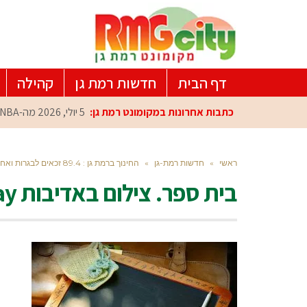
דף הבית
חדשות רמת גן
קהילה
כתבות אחרונות במקומונט רמת גן:
5 יולי, 2026
מה-NBA למרכז הפיתוח ברמת גן: עומרי כספי במפגש הוקרה מיוחד
ראשי
»
חדשות רמת-גן
»
החינוך ברמת גן : 89.4 זכאים לבגרות ואחוז נשירה נמוך ביותר
בית ספר. צילום באדיבות pixabay