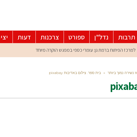
תרבות
נדל"ן
ספורט
צרכנות
דעות
יצי
»
בית ספר. צילום באדיבות pixabay