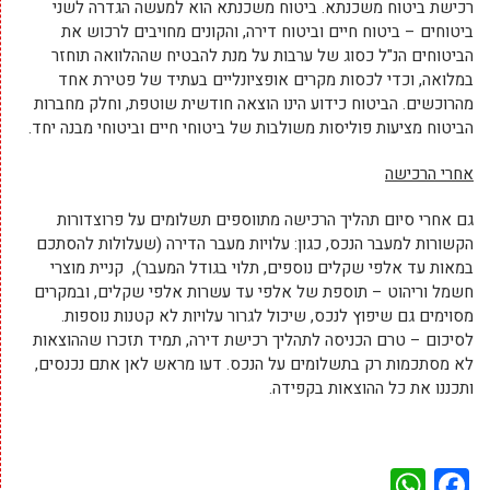
רכישת ביטוח משכנתא. ביטוח משכנתא הוא למעשה הגדרה לשני
ביטוחים – ביטוח חיים וביטוח דירה, והקונים מחויבים לרכוש את
הביטוחים הנ"ל כסוג של ערבות על מנת להבטיח שההלוואה תוחזר
במלואה, וכדי לכסות מקרים אופציונליים בעתיד של פטירת אחד
מהרוכשים. הביטוח כידוע הינו הוצאה חודשית שוטפת, וחלק מחברות
הביטוח מציעות פוליסות משולבות של ביטוחי חיים וביטוחי מבנה יחד.
אחרי הרכישה
גם אחרי סיום תהליך הרכישה מתווספים תשלומים על פרוצדורות
הקשורות למעבר הנכס, כגון: עלויות מעבר הדירה (שעלולות להסתכם
במאות עד אלפי שקלים נוספים, תלוי בגודל המעבר), קניית מוצרי
חשמל וריהוט – תוספת של אלפי עד עשרות אלפי שקלים, ובמקרים
מסוימים גם שיפוץ לנכס, שיכול לגרור עלויות לא קטנות נוספות.
לסיכום – טרם הכניסה לתהליך רכישת דירה, תמיד תזכרו שההוצאות
לא מסתכמות רק בתשלומים על הנכס. דעו מראש לאן אתם נכנסים,
ותכננו את כל ההוצאות בקפידה.
WhatsApp
Facebook