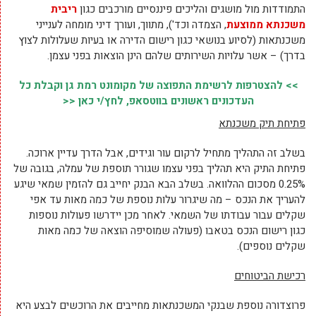
התמודדות מול מושגים והליכים פיננסיים מורכבים כגון
ריבית
משכנתא ממוצעת
,
הצמדה וכד'), מתווך, ועורך דיני מומחה לענייני
משכנתאות (לסיוע בנושאי כגון רישום הדירה או בעיות שעלולות לצוץ
בדרך) – אשר עלויות השירותים שלהם הינן הוצאות בפני עצמן.
>> להצטרפות לרשימת התפוצה של מקומונט רמת גן וקבלת כל
העדכונים ראשונים בווטסאפ, לחץ/י כאן <<
פתיחת תיק משכנתא
בשלב זה התהליך מתחיל לרקום עור וגידים, אבל הדרך עדיין ארוכה.
פתיחת התיק היא תהליך בפני עצמו שגורר תוספת של עמלה, בגובה של
0.25% מסכום ההלוואה. בשלב הבא הבנק יחייב גם להזמין שמאי שיגע
להעריך את הנכס – מה שיגרור עלות נוספת של כמה מאות עד אפי
שקלים עבור עבודתו של השמאי. לאחר מכן יידרשו פעולות נוספות
כגון רישום הנכס בטאבו (פעולה שמוסיפה הוצאה של כמה מאות
שקלים נוספים).
רכישת הביטוחים
פרוצדורה נוספת שבנקי המשכנתאות מחייבים את הרוכשים לבצע היא