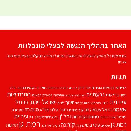
האתר בתהליך הנגשה לבעלי מוגבלויות
אנו עושים כל מאמץ להשלים את הנגשת האתר! במידה ונתקלת בבעיה אנא פנה
אלינו!
תגיות
אביהוא בן משה
בית
אור ירוק
אופניים
בחירות מקומיות
ארנונה
בורסת היהלומים
ביטוח
התחדשות
גבעתיים
בריאות
ספר
הספארי
הפארק הלאומי
הבורסה ברמת גן
עירונית
ישראל זינגר
כרמל
חינוך
זינגר
חיות מחמד
ילדים
חיה מנע
שאמה
משטרה
ליעד אילני
כרמל שאמה הכהן
מד''א
משטרת
לימודים
עיריית
נדל''ן
מתחם הבורסה
ישראל
עורך דין
נופש
ספורט
משרד החינוך
רמת גן
רמת גן
קורונה
פינוי בינוי
תאונות
עסקים
קהילה
רועי ברזילי
רכב