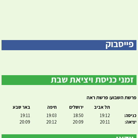
פרשת השבוע: פרשת ראה
תל אביב
ירושלים
חיפה
באר שבע
כניסה:
19:12
18:50
19:03
19:11
יציאה:
20:11
20:09
20:12
20:09