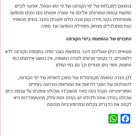
בהתאם למגבלות של ימי הקורונה ועל פי התו הסגול, אפשר לקיים
הופעות קטנות שמגיעים אליהם עד עשרה אנשים והם נהנים מהופעה
משפחתית בקנה מידה קטן שבה כולם יושבים בחצר, נהנים מהאוויר
הצח ומתגלגלים מצחוק מתחילת ההופעה ועד סופה.
התכנים של ההופעות בימי הקורונה
נושאים רבים שעליהם דובר בהופעות בעבר הפכו בתקופת הקורונה ללא
רלוונטיים, כי בקושי מגיעים לשדה התעופה, אין כמעט אירועים כמו
חתונות, חופי הים סגורים וכך גם בתי המלון.
לכן נוצרה התאמה מקסימלית של התוכן לחוויות של ימי הקורונה,
להשלכות של הסגר ולראות את המציאות החדשה בעיניים
הומוריסטיות. הקהל נהנה מאד מהעובדה שכולנו צוחקים על עצמנו, כיוון
שכולנו בסירה אחת ולכולנו יש בעיות זהות וחלק מההתמודדות היא
לקחת את הדברים בקלות ובפרופורציות הנכונות.
WhatsApp
Facebook