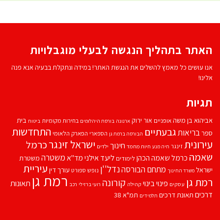
האתר בתהליך הנגשה לבעלי מוגבלויות
אנו עושים כל מאמץ להשלים את הנגשת האתר! במידה ונתקלת בבעיה אנא פנה
אלינו!
תגיות
אביהוא בן משה
בית
אור ירוק
אופניים
בחירות מקומיות
ארנונה
בורסת היהלומים
ביטוח
התחדשות
גבעתיים
בריאות
ספר
הספארי
הפארק הלאומי
הבורסה ברמת גן
עירונית
ישראל זינגר
כרמל
חינוך
זינגר
חיות מחמד
ילדים
חיה מנע
שאמה
משטרה
ליעד אילני
כרמל שאמה הכהן
מד''א
משטרת
לימודים
עיריית
נדל''ן
מתחם הבורסה
ישראל
עורך דין
נופש
ספורט
משרד החינוך
רמת גן
רמת גן
קורונה
פינוי בינוי
תאונות
עסקים
קהילה
רועי ברזילי
רכב
דרכים
תאונת דרכים
תמ"א 38
תלמידים