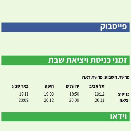
פרשת השבוע: פרשת ראה
תל אביב
ירושלים
חיפה
באר שבע
כניסה:
19:12
18:50
19:03
19:11
יציאה:
20:11
20:09
20:12
20:09