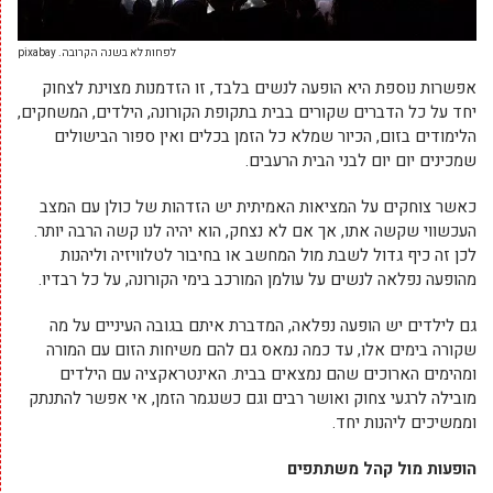
לפחות לא בשנה הקרובה. pixabay
אפשרות נוספת היא הופעה לנשים בלבד, זו הזדמנות מצוינת לצחוק
יחד על כל הדברים שקורים בבית בתקופת הקורונה, הילדים, המשחקים,
הלימודים בזום, הכיור שמלא כל הזמן בכלים ואין ספור הבישולים
שמכינים יום יום לבני הבית הרעבים.
כאשר צוחקים על המציאות האמיתית יש הזדהות של כולן עם המצב
העכשווי שקשה אתו, אך אם לא נצחק, הוא יהיה לנו קשה הרבה יותר.
לכן זה כיף גדול לשבת מול המחשב או בחיבור לטלוויזיה וליהנות
מהופעה נפלאה לנשים על עולמן המורכב בימי הקורונה, על כל רבדיו.
גם לילדים יש הופעה נפלאה, המדברת איתם בגובה העיניים על מה
שקורה בימים אלו, עד כמה נמאס גם להם משיחות הזום עם המורה
ומהימים הארוכים שהם נמצאים בבית. האינטראקציה עם הילדים
מובילה לרגעי צחוק ואושר רבים וגם כשנגמר הזמן, אי אפשר להתנתק
וממשיכים ליהנות יחד.
הופעות מול קהל משתתפים