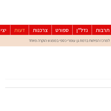
תרבות
נדל"ן
ספורט
צרכנות
דעות
יצי