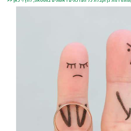
נט רמת גן וקבלת כל העדכונים ראשונים בווטסאפ, לחץ/י כאן <<