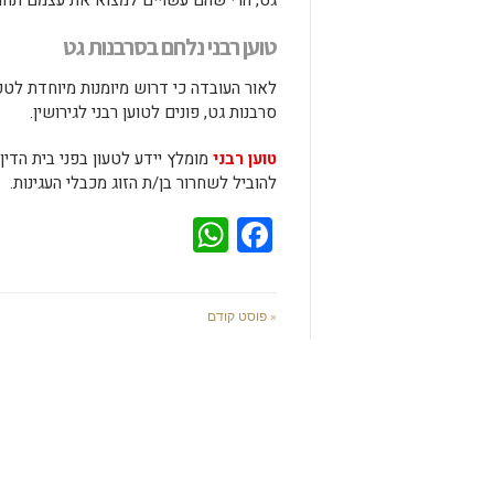
גט, הרי שהם עשויים למצוא את עצמם תחת 
טוען רבני נלחם בסרבנות גט
לאור העובדה כי דרוש מיומנות מיוחדת לטפל
סרבנות גט, פונים לטוען רבני לגירושין.
טוען רבני
מומלץ יידע לטעון בפני בית הדין
להוביל לשחרור בן/ת הזוג מכבלי העגינות.
WhatsApp
Facebook
« פוסט קודם