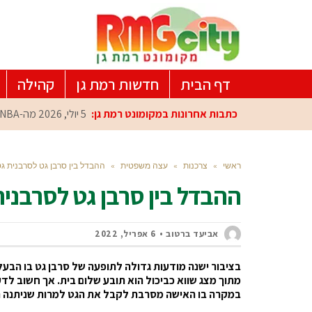
דף הבית
חדשות רמת גן
קהילה
כתבות אחרונות במקומונט רמת גן:
5 יולי, 2026
מה-NBA למרכז הפיתוח ברמת גן: עומרי כספי במפגש הוקרה מיוחד
ראשי
»
צרכנות
»
עצה משפטית
»
ההבדל בין סרבן גט לסרבנית ג
ההבדל בין סרבן גט לסרבנית
אביעד ברטוב
6 אפריל, 2022
בציבור ישנה מודעות גדולה לתופעה של סרבן גט בו הבעל
מתוך מצג שווא כביכול הוא תובע שלום בית. אך חשוב לדע
במקרה בו האישה מסרבת לקבל את הגט למרות שניתנה החל