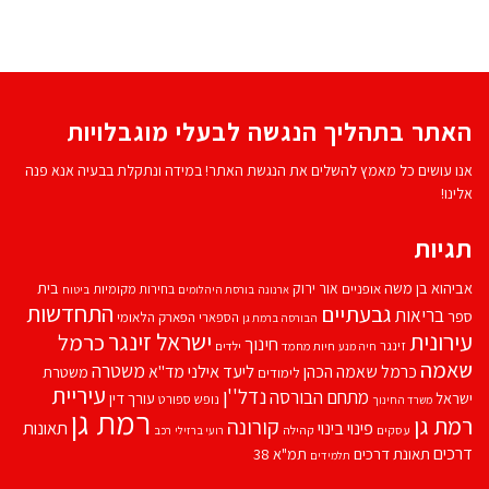
האתר בתהליך הנגשה לבעלי מוגבלויות
אנו עושים כל מאמץ להשלים את הנגשת האתר! במידה ונתקלת בבעיה אנא פנה
אלינו!
תגיות
אביהוא בן משה
בית
אור ירוק
אופניים
בחירות מקומיות
ארנונה
בורסת היהלומים
ביטוח
התחדשות
גבעתיים
בריאות
ספר
הספארי
הפארק הלאומי
הבורסה ברמת גן
עירונית
ישראל זינגר
כרמל
חינוך
זינגר
חיות מחמד
ילדים
חיה מנע
שאמה
משטרה
ליעד אילני
כרמל שאמה הכהן
מד''א
משטרת
לימודים
עיריית
נדל''ן
מתחם הבורסה
ישראל
עורך דין
נופש
ספורט
משרד החינוך
רמת גן
רמת גן
קורונה
פינוי בינוי
תאונות
עסקים
קהילה
רועי ברזילי
רכב
דרכים
תאונת דרכים
תמ"א 38
תלמידים