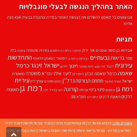
האתר בתהליך הנגשה לבעלי מוגבלויות
אנו עושים כל מאמץ להשלים את הנגשת האתר! במידה ונתקלת בבעיה אנא פנה
אלינו!
תגיות
אביהוא בן משה
בית
אור ירוק
אופניים
בחירות מקומיות
ארנונה
בורסת היהלומים
ביטוח
התחדשות
גבעתיים
בריאות
ספר
הספארי
הפארק הלאומי
הבורסה ברמת גן
עירונית
ישראל זינגר
כרמל
חינוך
זינגר
חיות מחמד
ילדים
חיה מנע
שאמה
משטרה
ליעד אילני
כרמל שאמה הכהן
מד''א
משטרת
לימודים
עיריית
נדל''ן
מתחם הבורסה
ישראל
עורך דין
נופש
ספורט
משרד החינוך
רמת גן
רמת גן
קורונה
פינוי בינוי
תאונות
עסקים
קהילה
רועי ברזילי
רכב
דרכים
תאונת דרכים
תמ"א 38
תלמידים
האתרים שלנו:
תרבוש-פורטל תרבות ונופש למגזר הדתי
|
המגזר-פורטל חדשות למגזר הדתי
|
מודיעין
|
מדינט – פורטל בריאות ורווחה
|
החדשות הטובות בישראל
|
רמת גן
|
בת ים - חולון
|
גליל