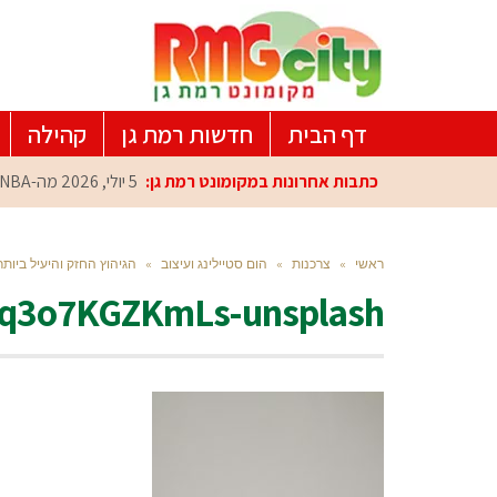
דף הבית
חדשות רמת גן
קהילה
כתבות אחרונות במקומונט רמת גן:
5 יולי, 2026
מה-NBA למרכז הפיתוח ברמת גן: עומרי כספי במפגש הוקרה מיוחד
ראשי
»
צרכנות
»
הום סטיילינג ועיצוב
»
הגיהוץ החזק והיעיל ביותר
t-q3o7KGZKmLs-unsplash