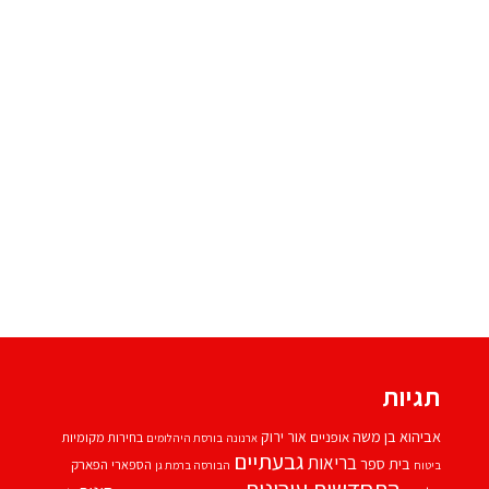
תגיות
אביהוא בן משה
אור ירוק
אופניים
בחירות מקומיות
ארנונה
בורסת היהלומים
גבעתיים
בריאות
בית ספר
הספארי
הפארק
ביטוח
הבורסה ברמת גן
התחדשות עירונית