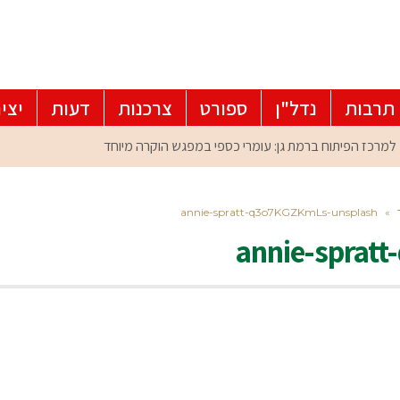
תרבות
נדל"ן
ספורט
צרכנות
דעות
יצי
annie-spratt-q3o7KGZKmLs-unsplash
»
annie-sprat