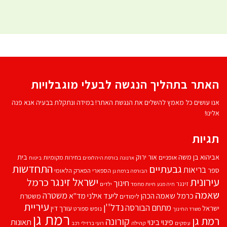
האתר בתהליך הנגשה לבעלי מוגבלויות
אנו עושים כל מאמץ להשלים את הנגשת האתר! במידה ונתקלת בבעיה אנא פנה
אלינו!
תגיות
אביהוא בן משה
בית
אור ירוק
אופניים
בחירות מקומיות
ארנונה
בורסת היהלומים
ביטוח
התחדשות
גבעתיים
בריאות
ספר
הספארי
הפארק הלאומי
הבורסה ברמת גן
עירונית
ישראל זינגר
כרמל
חינוך
זינגר
חיות מחמד
ילדים
חיה מנע
שאמה
משטרה
ליעד אילני
כרמל שאמה הכהן
מד''א
משטרת
לימודים
עיריית
נדל''ן
מתחם הבורסה
ישראל
עורך דין
נופש
ספורט
משרד החינוך
רמת גן
רמת גן
קורונה
פינוי בינוי
תאונות
עסקים
קהילה
רועי ברזילי
רכב