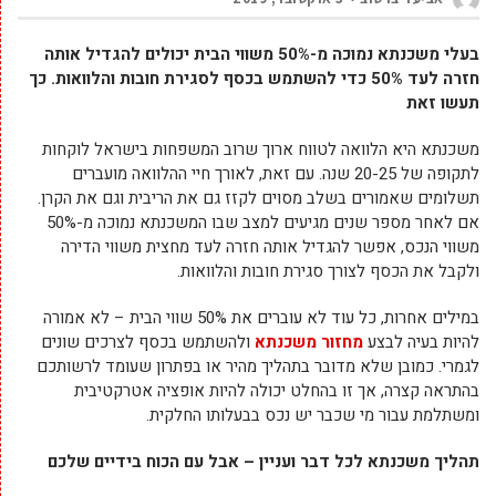
בעלי משכנתא נמוכה מ-50% משווי הבית יכולים להגדיל אותה
חזרה לעד 50% כדי להשתמש בכסף לסגירת חובות והלוואות. כך
תעשו זאת
משכנתא היא הלוואה לטווח ארוך שרוב המשפחות בישראל לוקחות
לתקופה של 20-25 שנה. עם זאת, לאורך חיי ההלוואה מועברים
תשלומים שאמורים בשלב מסוים לקזז גם את הריבית וגם את הקרן.
אם לאחר מספר שנים מגיעים למצב שבו המשכנתא נמוכה מ-50%
משווי הנכס, אפשר להגדיל אותה חזרה לעד מחצית משווי הדירה
ולקבל את הכסף לצורך סגירת חובות והלוואות.
במילים אחרות, כל עוד לא עוברים את 50% שווי הבית – לא אמורה
להיות בעיה לבצע
מחזור משכנתא
ולהשתמש בכסף לצרכים שונים
לגמרי. כמובן שלא מדובר בתהליך מהיר או בפתרון שעומד לרשותכם
בהתראה קצרה, אך זו בהחלט יכולה להיות אופציה אטרקטיבית
ומשתלמת עבור מי שכבר יש נכס בבעלותו החלקית.
תהליך משכנתא לכל דבר ועניין – אבל עם הכוח בידיים שלכם