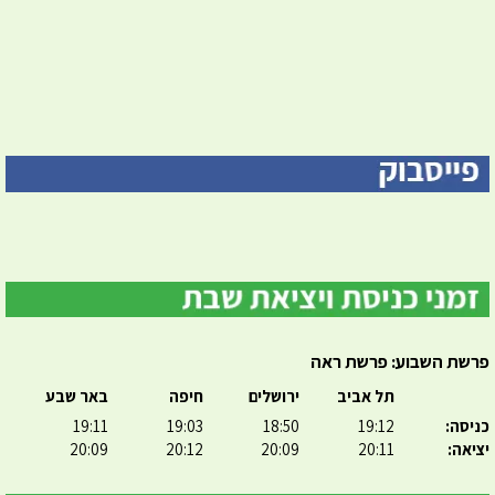
פרשת השבוע: פרשת ראה
תל אביב
ירושלים
חיפה
באר שבע
כניסה:
19:12
18:50
19:03
19:11
יציאה:
20:11
20:09
20:12
20:09