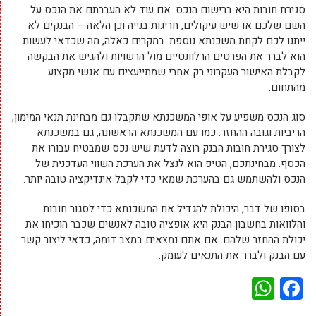
סגירת חובות היא ברישום הנכס. אם עוד לא העברתם את הנכס על
השם שלכם או שיש עיקולים, חריגות בנייה וכן הלאה – הבנקים לא
ייתנו לכם לקחת משכנתא נוספת. במקרים כאלה, מה שכדאי לעשות
הוא לברר את הפרטים הרלוונטיים מול הרשויות ולהגיש את הבקשה
לקבלת האישור העקרוני רק אחרי שמתייעצים עם אנשי מקצוע
מהתחום.
סוג הנכס משפיע על אופי המשכנתא שתקבלו גם מבחינת תנאי המימון,
הריביות וגובה ההחזר. כמו עם המשכנתא הראשונה, גם במשכנתא
לצורך סגירת חובות הבנק רוצה לדעת שיש נכס שמבטיח עבורו את
הכסף. מבחינתכם, הטיפ הוא לנצל את הערכת השווי העדכנית של
הנכס ולהשתמש גם בהערכת שמאי כדי לקבל אינדיקציה טובה יותר.
בסופו של דבר, היכולת להגדיל את המשכנתא כדי לסגור חובות
והלוואות בחשבון הבנק היא אופציה טובה לאנשים שכבר הוכיחו את
יכולת ההחזר שלהם. אם אתם נמצאים במצב דומה, כדאי ליצור קשר
עם הבנק ולברר את התנאים לעומק.
WhatsApp
Facebook