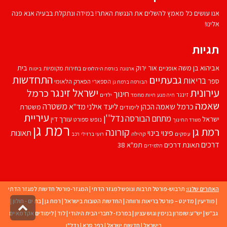
אנו עושים כל מאמץ להשלים את הנגשת האתר! במידה ונתקלת בבעיה אנא פנה
אלינו!
תגיות
אביהוא בן משה
בית
אור ירוק
אופניים
בחירות מקומיות
ארנונה
בורסת היהלומים
ביטוח
התחדשות
גבעתיים
בריאות
ספר
הספארי
הפארק הלאומי
הבורסה ברמת גן
עירונית
ישראל זינגר
כרמל
חינוך
זינגר
חיות מחמד
ילדים
חיה מנע
שאמה
משטרה
ליעד אילני
כרמל שאמה הכהן
מד''א
משטרת
לימודים
עיריית
נדל''ן
מתחם הבורסה
ישראל
עורך דין
נופש
ספורט
משרד החינוך
רמת גן
רמת גן
קורונה
פינוי בינוי
תאונות
עסקים
קהילה
רועי ברזילי
רכב
דרכים
תאונת דרכים
תמ"א 38
תלמידים
האתרים שלנו:
תרבוש-פורטל תרבות ונופש למגזר הדתי
|
המגזר-פורטל חדשות למגזר הדתי
|
מודיעין
|
מדינט – פורטל בריאות ורווחה
|
החדשות הטובות בישראל
|
רמת גן
|
בת ים - חולון
|
גליל
גב"ש
|
יש''ע:שומרון בנימין וגוש עציון
|
במרכז- לחברי הבית היהודי
|
לוד
|
לימודים אקדמאיים
לרא
העמו
בישראל
|
חדשות ישראל
|
כפר סבא
|
נדל"ן