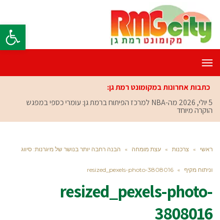
פתח סרגל
תפריט
כתבות אחרונות במקומונט רמת גן:
5 יולי, 2026
מה-NBA למרכז הפיתוח ברמת גן: עומרי כספי במפגש
הוקרה מיוחד
ראשי
»
צרכנות
»
עצת מומחה
»
הבנה רחבה יותר בנושר של מיגרנות: סיווג
וניתוח מקיף
»
resized_pexels-photo-3808016
resized_pexels-photo-
3808016