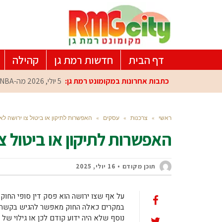
דף הבית
חדשות רמת גן
קהילה
כתבות אחרונות במקומונט רמת גן:
5 יולי, 2026
מה-NBA למרכז הפיתוח ברמת גן: עומרי כספי במפגש הוקרה מיוחד
ראשי
»
צרכנות
»
עסקים
»
האפשרות לתיקון או ביטול צו ירושה לא
האפשרות לתיקון או ביטול צו
תוכן מקודם
16 יולי, 2025
על אף שצו ירושה הוא פסק דין סופי החוק
במקרים כאלה החוק מאפשר להגיש בקשה לתיק
נוסף שלא היה ידוע קודם לכן או גילוי של