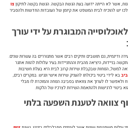
המנוח, אשר לא הייתה ידועה בעת הגשת הבקשה. הגשת בקשה לתיקון
צו
כו יש להוכיח לבית המשפט את קיומן של העובדות החדשות ולהסביר
אוכלוסייה המבוגרת על ידי עורך
רה ודינמית, גם תושבים ותיקים רבים אשר מתגוררים בה עשרות שנים.
תקשה בניידות, היציאה מהבית וההתניידות בעיר עלולות להוות אתגר
ואה למשל, הנוחות שבקבלת שירות קרוב לבית היא בעלת חשיבות
ביב
בא לידי ביטוי ביכולתו להעניק שירות אישי ונגיש. במקרים רבים,
וח ולאפשר לו לערוך את צוואתו בסביבה הנוחה והמוכרת לו מבלי
וא ביטוי לרגישות ולהתאמת השירות לצרכיו של הלקוח.
וף צוואה לטענת השפעה בלתי
תי עילות משפטיות שונות אשר לעיתים מתבלבלים ביניהן. טענת
זיוף