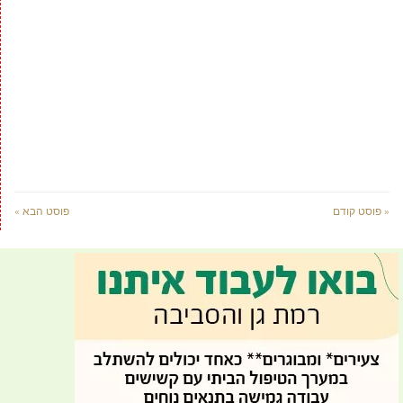
« פוסט קודם
פוסט הבא »