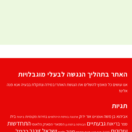
האתר בתהליך הנגשה לבעלי מוגבלויות
אנו עושים כל מאמץ להשלים את הנגשת האתר! במידה ונתקלת בבעיה אנא פנה
אלינו!
תגיות
אביהוא בן משה
בית
אור ירוק
אופניים
בחירות מקומיות
ארנונה
בורסת היהלומים
ביטוח
התחדשות
גבעתיים
בריאות
ספר
הספארי
הפארק הלאומי
הבורסה ברמת גן
עירונית
ישראל זינגר
כרמל
חינוך
זינגר
חיות מחמד
ילדים
חיה מנע