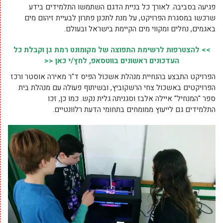
פגיעה בסביבה. לאורך כל בניית הדגם השתמשו התלמידים בידע
שרכשו במסגרת הפרויקט, על מנת לתכנן פתרון לבעיית זיהום מים
באגמים, נחלים ומקווי מים הקיימת בישראל ובעולם.
>> להצטרפות לרשימת התפוצה של מקומונט רמת גן וקבלת כל
העדכונים ראשונים בווטסאפ, לחץ/י כאן <<
הפרויקט התבצע בהנחיית מנהלת אשכול הפיס ד"ר מאירה אוסטר ורכז
הפרויקטים באשכול צחי הרשקוביץ, ובשיתוף פעולה עם מנהלת בית
ספר "המנחיל" איילה אלבז וסגניתה גלית נקש. כמו כן, זכו
התלמידים גם לייעוץ ממומחים בתחומי הדעת רלוונטיים.