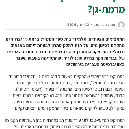
מרמת-גן?
אביעד ברטוב
12 יוני, 2019
הממציאים הצעירים: תלמידי בית ספר המנחיל ברמת-גן יצרו דגם
מתקדם לסינון מים, על מנת לתכנן פתרון לבעיות זיהום באגמים
ובנחלים. הפרויקט המסקרן זכה בהצטיינות יתרה בתחרות הארצית
של עבודות חקר במדע וטכנולוגיה, שהתקיימה בשבוע שעבר
באוניברסיטה העברית בירושלים
בפרויקט ביומימיקרי שהתקיים באשכול פיס רמת-גן, תלמידי כיתה ח'
מבית ספר "המנחיל", אור כחלון, כפיר נואמה ודקל פרידמן, תכננו
ופיתחו דגם רובוטי לסינון מים, המכונה "רובופור" (רובוט ורוטיפר).
הדגם, שתוכנן בהשראת מנגנוני סינון מהטבע הקיימים בבע"ח ימיים
מיקרוסקופיים, שואב מים ומסנן אותם בעזרת משאבה ורשת סינון
מאקרילן, כשהחלקיקים נשארים בתוך המסנן והמים יוצאים נקיים.
הפרויקט המדעי-טכנולוגי עורר עניין רב בתחרויות בהן השתתפה הקבוצה
ואף זכה בהצטיינות יתרה (הציון הגבוה ביותר) בתחרות הארצית של