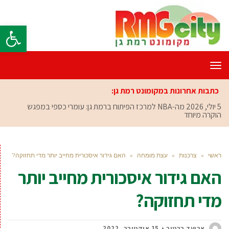
פתח סרגל
תפריט
כתבות אחרונות במקומונט רמת גן:
5 יולי, 2026
מה-NBA למרכז הפיתוח ברמת גן: עומרי כספי במפגש
הוקרה מיוחד
ראשי
»
צרכנות
»
עצת מומחה
»
האם גידור איסכורית מחייב יותר מדי תחזוקה?
האם גידור איסכורית מחייב יותר
מדי תחזוקה?
אביעד ברטוב
15 אוקטובר, 2022