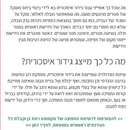
מה שכל כך אופייני עבור גידור איסכורית בא לידי ביטוי ביחס משקל
של מטרים מרובעים מועט, מה שמאפשר הובלה לאלתר, ומקל על
המגזר של הבנייה, כמו גם חוסך בהוצאות כספיות ניכרות בגין הובלה,
שלא כמו חומרי גם יותר כבדים. האורך של היריעות ראשיתו במטר
וכלה בשישה מטרים, ורוחבה מטר ועשרים. כאשר מחברים את היריעות
ייווצר מקום של חפיפה, שמטרתו מניעה של כניסת רטיבות מבין
היריעות.
מה כל כך מייצג גידור איסכורית?
שיטת המדולריה שמייצגת את גידור איסכורית, מספקת רוב גמישות
בהיבט ההנדסי וכן התכנוני, ואף יכולת של בניית מבנה שאיננה מחייבת
כל כישרון שהוא של בעלי מקצוע, ברגע שהוא ניצב על תילו. על ידי
קורות התמיכה מעץ שמחוברות זאת לזאת על ידי ברגים, קודחים בברזל
או בעץ, ובאופן מותאם לחומרי מבנה התמיכה, תוך כדי הידוק של יריעות
הפח למבנה.
>> להצטרפות לרשימת התפוצה של מקומונט רמת גן וקבלת כל
העדכונים ראשונים בווטסאפ, לחץ/י כאן <<