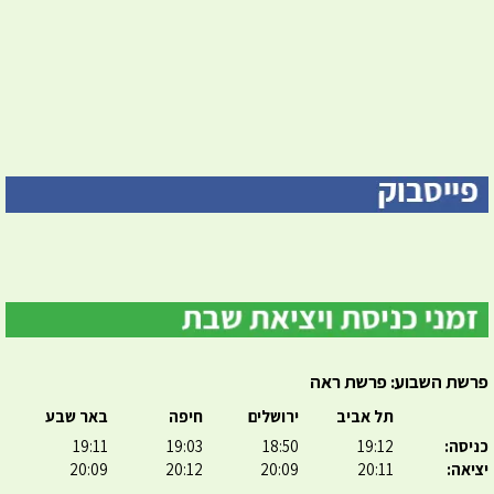
פרשת השבוע: פרשת ראה
תל אביב
ירושלים
חיפה
באר שבע
כניסה:
19:12
18:50
19:03
19:11
יציאה:
20:11
20:09
20:12
20:09