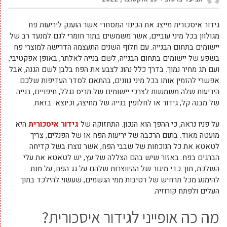
גידור איסכורית מייצג את הכינוי המסחרי אשר הוענק ליריעות פח
מגולוון בכל מיני עוביים, אשר משמשים בתור חומרי לגם למנעד רב של
יישומים בתחום הבנייה. עם חלוף השנים התעצמה הדרישה למוצרי פח
בשפע של יישומים בתחום הבנייה, לשם בנייה לאלתר, באופן אפקטיבי,
ועם תג מחיר נמוך. בדרך כלל נהוג לצבע את הפח בלבן לשם הגנה, אבל
אפשרי להזמין אותו בכל מיני גוונים, בהתאם לסדר העדיפות שלכם.
היריעות שלה משמשות לצרכי יישומים של תריס נגלל, חיפויים, בנייה
של מבנה קל, גידור או לחלופין בנייה של מחיצה, וכיוצא בזאת.
על פניו נראה, כי ההפך הוא הנכון. התחזוקה של
גידור איסכורית
היא
מועטה מאוד. בתום הרכבה של יריעות הפח או של הפנלים, צריך
לטאטא את כל הנוכחות של שבבי הפח, אשר נוצרו בשל קדיחה
הברגים בפח. באזור שיש בהם הצללה של עץ, יש לטאטא את עלי
השלכת, תוך כדי מיגור של ההיווצרות שלהם על גג הפח, על מנת
להימנע מכל תרחיש של רטיבות ממי הגשמים, שעשוי להילכד בתוך
העלים ולפתח קורוזיה.
מה כה אופייני לגידור איסכורית?