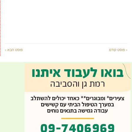
« פוסט קודם
פוסט הבא »