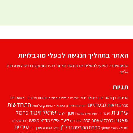
האתר בתהליך הנגשה לבעלי מוגבלויות
אנו עושים כל מאמץ להשלים את הנגשת האתר! במידה ונתקלת בבעיה אנא פנה
אלינו!
תגיות
אביהוא בן משה
בית
אור ירוק
אופניים
בחירות מקומיות
ארנונה
בורסת היהלומים
ביטוח
התחדשות
גבעתיים
בריאות
ספר
הספארי
הפארק הלאומי
הבורסה ברמת גן
עירונית
ישראל זינגר
כרמל
חינוך
זינגר
חיות מחמד
ילדים
חיה מנע
שאמה
משטרה
ליעד אילני
כרמל שאמה הכהן
מד''א
משטרת
לימודים
עיריית
נדל''ן
מתחם הבורסה
ישראל
עורך דין
נופש
ספורט
משרד החינוך