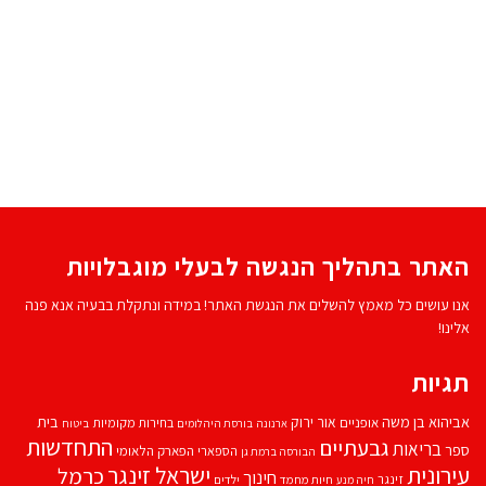
האתר בתהליך הנגשה לבעלי מוגבלויות
אנו עושים כל מאמץ להשלים את הנגשת האתר! במידה ונתקלת בבעיה אנא פנה
אלינו!
תגיות
אביהוא בן משה
בית
אור ירוק
אופניים
בחירות מקומיות
ארנונה
בורסת היהלומים
ביטוח
התחדשות
גבעתיים
בריאות
ספר
הספארי
הפארק הלאומי
הבורסה ברמת גן
עירונית
ישראל זינגר
כרמל
חינוך
זינגר
חיות מחמד
ילדים
חיה מנע