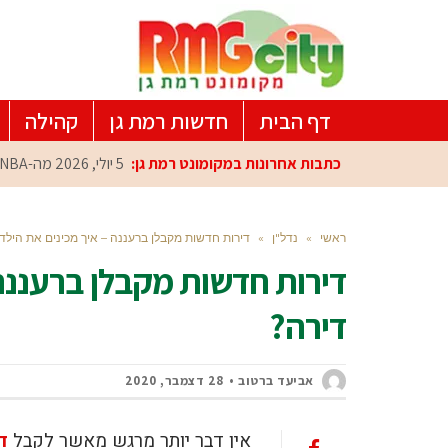
דף הבית
חדשות רמת גן
קהילה
כתבות אחרונות במקומונט רמת גן:
5 יולי, 2026
מה-NBA למרכז הפיתוח ברמת גן: עומרי כספי במפגש הוקרה מיוחד
ראשי
»
נדל"ן
»
דירות חדשות מקבלן ברעננה – איך מכינים את הילד
דירות חדשות מקבלן ברעננה
דירה?
אביעד ברטוב
28 דצמבר, 2020
אין דבר יותר מרגש מאשר לקבל
ד