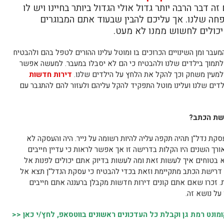
 דבר הרבה יותר גדול אולי הגדול ביותר בחיינו ויש לו
חה שלנו. אך עליכם להבין שבעוד אתם המבוגרים
כולים לחשוש ממנו לא מעט.
מעבר ומן השינויים הכרוכים בו ומוטל עלינו ההורים לטפל בהם ולהבטיח
ם לתמוך בילדים שלנו ולהבטיח כי הם לא יסבלו במעבר. למעשה אפשר
מעין משחק וכך להקל את הלחץ על הילדים שלנו.
דירות חדשות
דים שלנו ועלינו מוטל התפקיד להקל עליהם ולעזור להם להתגבר עם
ישת הכתב?
קת נדל"ן תהיה תקפה עליה להיות רשומה על נייר. היה והעסקה לא
רך השנים היו הקלות בדרישה זו אך אפשר לראות כי עדיין חייבים
 בטוחים איך לעשות זאת ומה לעשות בדיוק אתם יכולים לפנות אל
כי דרישת הכתב מתקיימת וזאת בכדי להבטיח כי עסקת הנדל"ן תצא אל
ת. זכרו שאם אתם קונים דירות חדשות מקבלן ברעננה אתם חייבים
ל נושא זה.
נט רמת גן וקבלת כל העדכונים ראשונים בווטסאפ, לחץ/י כאן <<