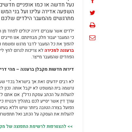
נעל חדשה או כמו אופניים חדשים זה
השפעה אדירה עלינו ועל בני המשפ
מתרגשים מהמעבר הילדים שלכם י
ילדים אשר עוברים דירה יכולים לפחד מן ה
כי המעבר יעבור חלק מבחינתם. אנו חייבי
להפוך את כל המעבר לדבר מרגש ומשמח ול
ברעננה למכירה
לא צריכות לגרום לחץ ליל
הפחדים שהמעבר מייצר.
דירות חדשות מקבלן ברעננה – מהי דר
לא רבים יודעים זאת אך בישראל בכדי שעס
נרשמה בית המשפט לא יקבל אותה. נכון לאו
להעלות על הכתב עסקת נדל"ן. אם אתם לא
עורך דין אשר יסייע לכם בתהליך ויבטיח 
הפועל בצורה הטובה ביותר שיש וללא בעיו
להעלות את העסקה על הכתב ואל תתפשרו ע
>> להצטרפות לרשימת התפוצה של מקומו