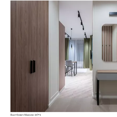
צילום: Вахтбович Максим