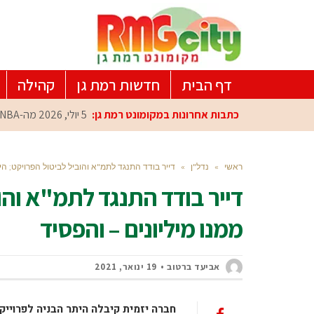
דף הבית
חדשות רמת גן
קהילה
כתבות אחרונות במקומונט רמת גן:
5 יולי, 2026
מה-NBA למרכז הפיתוח ברמת גן: עומרי כספי במפגש הוקרה מיוחד
ראשי
»
נדל"ן
»
דייר בודד התנגד לתמ"א והוביל לביטול הפרויקט; הי
דייר בודד התנגד לתמ"א והו
ממנו מיליונים – והפסיד
אביעד ברטוב
19 ינואר, 2021