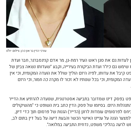
עורכי הדין בר און כהן. צילום: יח"צ
כהן לעדות גם את סגן ראש העיר רמת-גן, מר אדם קניגסברגר, חבר ועדת
 שימש גם כיו"ר ועדת הביקורת בעירייה, וקבע "שעדותו נשאה צביון של
פט קיבל את עדותו, לפיה היזם הוליך שולל את הועדה המקומית, וכי אין
דה המקומית, וכי בכל שנותיו לא זכור לו מקרה כה חמור, וכי היזם
פט בפסק דינו שמדובר בתביעה אסטרטגית, שנועדה להרתיע את הדייר
התנהלות היזם. בסיומו של פסק הדין כתב בית השופט כי "מהשיקולים
חס לפרסומים עומדות לרונן (הדייר) הגנות של פרסום תוך כדי דיון,
ולמצער הגנה על עניינו האישי הכשר והבעת דיעה על בעל דין בתום לב,
ש לרעה בהליכי משפט, נדחית התביעה במלואה".