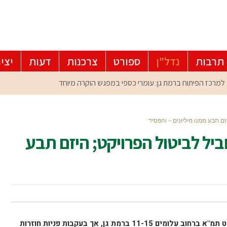
תרבות
נדל"ן
ספורט
צרכנות
דעות
יצי
זם תבע ממנו מיליונים – והפסיד
ביל לביטול הפרויקט; היזם תבע
חברה יזמית קיבלה היתר הבניה לפרוייקט תמ"א ברחוב עלומים 11-15 ברמת גן, אך בעקבות פניות חוזרות