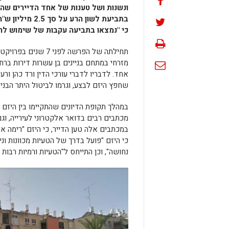
ונשנות ושל טענות של אחד הדיירים שהת
בתביעת לשון ה
כי "נמצאו בתביעה עקבות של שימוש לר
מזרחי במתחם בניינים בן עשרות דירות ברח
אחד. לדבריו לדברי עורכי הדין ורד כהן ורע
שחפץ היזם לבצע, וגרמו לביטול היתר הבנייה
במהלך תקופת הדיונים שהתקיימו בין היזם 
מכתבים רבים בדואר אלקטרוני לעירייה, וגם 
במכתבים אלה טען הדייר, כי היזם "רימה את 
כי היזם "פועל בדרך של הטעיות מכוונות ונ
נחושה", וכן התייחס ל"הטעיות ורמיות רבות 