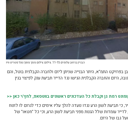
הבניין ברחוב עלומים 11-15. צילום: צילום מסך מתוך גוגל סטריט וויו
 בפרויקט התמ"א, היתר הבנייה שניתן ליזם ולחברה הקבלנית בוטל, והם
בה, היזם והחברה הקבלנית הגישו נגד הדייר תביעת ענק לפיצוי בגין
נט רמת גן וקבלת כל העדכונים ראשונים בווטסאפ, לחץ/י כאן <<
ר, כי תביעת לשון הרע נגדו נועדה להלך עליו אימים כדי לגרום לו לזנוח
דייר עומדות שלל הגנות מפני תביעת לשון הרע, וכי כל "חטאו" של
ל גבו של היזם.