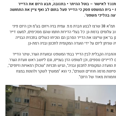
נגד לאישור – בוטל ההיתר • בתגובה, תבע היזם את הדייר
רע על סך 2.5 מיליון ש"ח • בית המשפט פסק כי הדייר פעל בתום לב ואף ציין את התחושה
עה בהליכי משפט".
תחילתה של הפרשה לפני 7 שנים בפרויקט תמ"א 38 שרצו לבצע חברת מ.פ. עמית בניה ויזום בע"מ וכן היזם פיני
וב עלומים ברמת-גן. כל בעלי הדירות חתמו שהם מסכימים, למעט דייר
נן בר־און שייצגו את הדייר הסרבן הם הוכיחו כשלים בתכנית הבנייה
 שניתן ליזם על ידי הועדה המקומית לתכנון ובניה רמת-גן.
והחברה הקבלית לבין הדייר בבתי המשפט ובוועדת הערר, שיגר הדייר
לדיירים נוספים, וכן לשופט הדן בעניינו, וגם ליושב ראש וועדת הערר.
הוועדה המקומית לתכנון ובניה", הגיש תכניות "שכולן רמאויות וזיופים",
יסיונות מרמה חוזרים ונשנים", כי הוא "ממשיך לשקר ולהונות במצח
וחמורות מאוד של היזם".