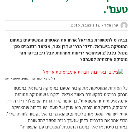
טעם".
ערן הלר
12 נובמבר, 2015
בביה"ס לתקשורת באריאל ארחו את האנשים המשפיעים בתחום
המוסיקה בישראל:
דידי הררי שדרן 103, אביעד רוזנבוים סגן
מנהל גלגל"צ ועיתונאי ידיעות אחרונות יובל ניב ובדקו
מהי
מוסיקה איכותית לטעמם?
צילום: באדיבות דוברות אוניברסיטת אריאל
כל הסוגיות המעסיקות את קובעי הטעם במוסיקה בישראל במפגש
מרתק בביה"ס לתקשורת באוני' אריאל: "לקבוע שמוסיקה מסוימת
איננה איכותית זו התנשאות", כך אומר שדר הרדיו הפופולרי דידי הררי.
"מוסיקה, בדיוק כמו הומור, היא עניין של טעם. יש בדיחה שמצחיקה
אותי ויש שיר שאני אוהב לשמוע, שהוא מדבר אלי, קשור לחוויה שלי".
הררי אמר את הדברים בדיון שנערך בבית הספר לתקשורת
באוניברסיטת אריאל, במסגרת תוכנית "מפגשים עם התעשייה".