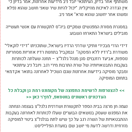
משתתף אחר בדיון, העיתונאי יובל ניב מידיעות אחרונות, אמר בדיון כי
אין הגדרה לאיכות מוזיקלית. "יכול להיות שיר שאני חושב שהוא נפלא
ומשהו אחר יחשוב שהוא נורא" אמר ניב.
במסגרת מסורת המפגשים שמקיים ביה"ס לתקשורת עם אנשי תעשייה
מובילים בישראל התארחו השבוע:
דידי הררי מבכירי וותיקי שדרני הרדיו בישראל, שתוכניתו "דידי לוקאלי"
משודרת ב"רדיו ללא הפסקה" ובמקביל בתחנות רדיו אזוריות מסחריות
נוספות, אביעד רוזנבוים סגן מנהל גלגל"צ – תחנה שעלתה לכותרות
בעקבות התבטאויותיה של שרת התרבות מירי רגב. ויובל ניב עיתונאי
ומבקר מוסיקה בידיעות אחרונות שגם השכיל לאחרונה בתואר אקדמאי
בתחום המוסיקה.
>> להצטרפות לרשימת התפוצה של מקומונט רמת גן וקבלת כל
העדכונים ראשונים בווטסאפ, לחץ/י כאן <<
נעמה חן מרצה בבית הספר לתקשורת ושדרנית גלגל"צ בעצמה הנחתה
את המפגש שעסק בנושאים הבוערים שעלו לכותרות לאחרונה בעקבות
ההתבטאויות של השרה רגב על כך שיש לתת בגלגל"צ ביטוי למוסיקה
מזרחית ודרשה לדעת מי יושב שם בוועדת הפלייליסט.