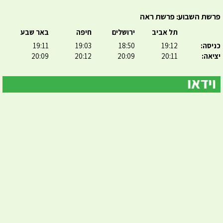
פרשת השבוע: פרשת ראה
תל אביב
ירושלים
חיפה
באר שבע
כניסה:
19:12
18:50
19:03
19:11
יציאה:
20:11
20:09
20:12
20:09