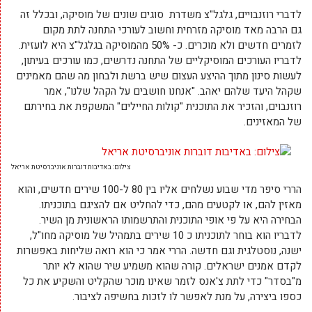
לדברי רוזנבויים, גלגל"צ משדרת סוגים שונים של מוסיקה, ובכלל זה
גם הרבה מאד מוסיקה מזרחית וחשוב לעורכי התחנה לתת מקום
לזמרים חדשים ולא מוכרים. כ- 50% מהמוסיקה בגלגל"צ היא לועזית.
לדבריו העורכים המוסיקליים של התחנה נדרשים, כמו עורכים בעיתון,
לעשות סינון מתוך ההיצע העצום שיש ברשת ולבחון מה שהם מאמינים
שקהל היעד שלהם יאהב. "אנחנו חושבים על הקהל שלנו", אמר
רוזנבוים, והזכיר את התוכנית "קולות החיילים" המשקפת את בחירתם
של המאזינים.
צילום: באדיבות דוברות אוניברסיטת אריאל
הררי סיפר מדי שבוע נשלחים אליו בין 80 ל-100 שירים חדשים, והוא
מאזין להם, או לקטעים מהם, כדי להחליט אם להציגם בתוכניתו.
הבחירה היא על פי אופי התוכנית והתרשמותו הראשונית מן השיר.
לדבריו הוא בוחר לתוכניתו כ 10 שירים בתמהיל של מוסיקה מחו"ל,
ישנה, נוסטלגית וגם חדשה. הררי אמר כי הוא רואה שליחות באפשרות
לקדם אמנים ישראלים. קורה שהוא משמיע שיר שהוא לא יותר
מ"בסדר" כדי לתת צ'אנס לזמר שאינו מוכר שהקליט והשקיע את כל
כספו ביצירה, על מנת לאפשר לו לזכות בחשיפה לציבור.