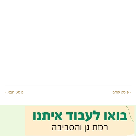
« פוסט קודם
פוסט הבא »