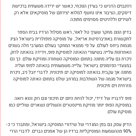
רוזנבוים הדגיש כי בעידן הנוכחי, כאשר יש ירידה משעתית ברכישת
דיסקים, הציבור אינו נחשף למלוא יצירתם של מוסיקאים אלא רק
לשירים וללהיטים מסוימים מתוכה.
בדיון הוצג מחקר שערך טל לאור, ראש מסלול הרדיו בבית הספר
לתקשורת באוניברסיטת אריאל, על מוסיקה פופולרית בישראל הציג
מגמות ביחס לעולם. על פי ממצאי המחקר בעולם המערבי חלה בשנים
האחרונות עלייה בשיעורי ההאזנה למוסיקת פופ, וירידה בהאזנה לרוק.
ניכרת גם עליה מתונה בתחום המוסיקה השחורה ומוזיקת עולם. כך גם
במצעדי הפזמונים בישראל: עלייה משמעותית בהאזנה לפופ ועליה
מתונה אך עקבית בהאזנה למוסיקה ים תיכונית. לדברי יובל ניב, ניכרת
בישראל מגמה של השתלבות במרחב שלנו בתחום האזנה למוסיקה
מזרחית וים תיכונית.
פופ לדבריו של דידי, יכול להיות היום ים תיכוני וגם רוק והוא רואה
במוסיקת הפופ יותר מוזיקת מיינסטרים והשולים נשארים שוליים כמו
מוסיקת עולם.
הדיון עסק גם בפן המגדרי של שידורי המוסיקה בישראל, ומתברר כי כ-
90% מההשמעות המוסיקליות ברדיו הן של אמנים גברים. לדברי הררי