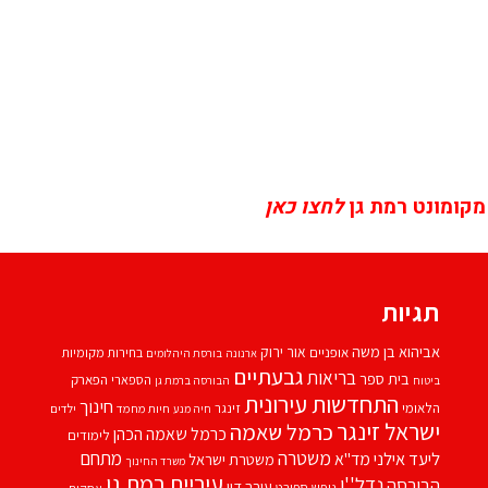
מקומונט רמת גן
לחצו כאן
תגיות
אביהוא בן משה
אור ירוק
אופניים
בחירות מקומיות
ארנונה
בורסת היהלומים
גבעתיים
בריאות
בית ספר
הספארי
הפארק
ביטוח
הבורסה ברמת גן
התחדשות עירונית
חינוך
הלאומי
זינגר
חיות מחמד
ילדים
חיה מנע
ישראל זינגר
כרמל שאמה
כרמל שאמה הכהן
לימודים
משטרה
ליעד אילני
מתחם
מד''א
משטרת ישראל
משרד החינוך
עיריית רמת גן
נדל''ן
הבורסה
עורך דין
נופש
ספורט
עסקים