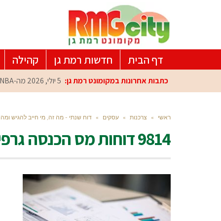
דף הבית
חדשות רמת גן
קהילה
כתבות אחרונות במקומונט רמת גן:
5 יולי, 2026
מה-NBA למרכז הפיתוח ברמת גן: עומרי כספי במפגש הוקרה מיוחד
ראשי
»
צרכנות
»
עסקים
»
דוח שנתי - מה זה, מי חייב להגיש ומה
9814 דוחות מס הכנסה גרפים חשבונאות מיסים טפסים צילום freepik