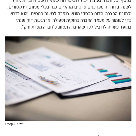
בנוסף, כל חברה בע״מ חייבת להגיש דוח שנתי לרשם החברות אחת
לשנה. בדוח זה מעדכנים פרטים מנהליים כגון בעלי מניות, דירקטורים,
וכתובת החברה. הדוח הכספי מוגש בנפרד לרשות המסים, והוא נדרש
כדי לשמור על מעמד החברה כחוקית ופעילה. אי הגשת דוח שנתי
במועד עשויה להוביל לכך שהחברה תסווג כ"חברה מפרת חוק".
צילום: Freepik