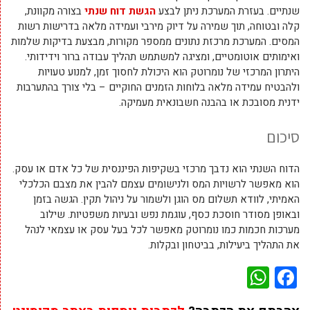
שנתיים. בעזרת המערכת ניתן לבצע
הגשת דוח שנתי
בצורה מקוונת,
קלה ובטוחה, תוך שמירה על דיוק מירבי ועמידה מלאה בדרישות רשות
המסים. המערכת מרכזת נתונים ממספר מקורות, מבצעת בדיקות שלמות
ואימותים אוטומטיים, ומציגה למשתמש תהליך עבודה ברור וידידותי.
היתרון המרכזי של נומרוטק הוא היכולת לחסוך זמן, למנוע טעויות
ולהבטיח עמידה מלאה בלוחות הזמנים החוקיים – בלי צורך בהתערבות
ידנית מסובכת או בהבנה חשבונאית מעמיקה.
סיכום
הדוח השנתי הוא נדבך מרכזי בשקיפות הפיננסית של כל אדם או עסק.
הוא מאפשר לרשויות המס ולנישומים עצמם להבין את מצבם הכלכלי
האמיתי, לוודא תשלום מס הוגן ולשמור על ניהול תקין. הגשה בזמן
ובאופן מסודר חוסכת כסף, עוגמת נפש ובעיות משפטיות. שילוב
מערכות חכמות כמו נומרוטק מאפשר לכל בעל עסק או עצמאי לנהל
את התהליך ביעילות, בביטחון ובקלות.
WhatsApp
Facebook