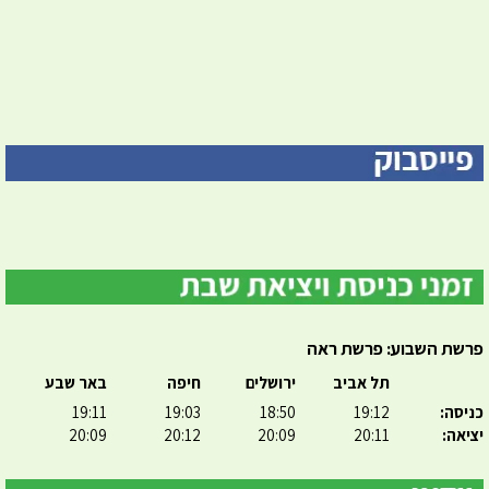
פרשת השבוע: פרשת ראה
תל אביב
ירושלים
חיפה
באר שבע
כניסה:
19:12
18:50
19:03
19:11
יציאה:
20:11
20:09
20:12
20:09