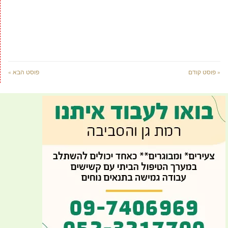
« פוסט קודם
פוסט הבא »