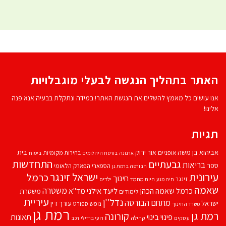
האתר בתהליך הנגשה לבעלי מוגבלויות
אנו עושים כל מאמץ להשלים את הנגשת האתר! במידה ונתקלת בבעיה אנא פנה
אלינו!
תגיות
אביהוא בן משה
בית
אור ירוק
אופניים
בחירות מקומיות
ארנונה
בורסת היהלומים
ביטוח
התחדשות
גבעתיים
בריאות
ספר
הספארי
הפארק הלאומי
הבורסה ברמת גן
עירונית
ישראל זינגר
כרמל
חינוך
זינגר
חיות מחמד
ילדים
חיה מנע
שאמה
משטרה
ליעד אילני
כרמל שאמה הכהן
מד''א
משטרת
לימודים
עיריית
נדל''ן
מתחם הבורסה
ישראל
עורך דין
נופש
ספורט
משרד החינוך
רמת גן
רמת גן
קורונה
פינוי בינוי
תאונות
עסקים
קהילה
רועי ברזילי
רכב