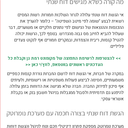
מה קורה כשלא מגישים דוח שנתי
אי הגשת דוח שנתי עלולה לגרור השלכות חמורות. רשות המסים
רשאית לבצע "שומה לפי מיטב השפיטה" – כלומר להעריך את
ההכנסות וההוצאות של הנישום לפי נתונים חלקיים או משוערים, דבר
שעלול להביא לחיוב מס גבוה מהנדרש. בנוסף לכך, הרשות יכולה
להטיל קנסות, ריבית והצמדות, ובמקרים חמורים אף לנקוט צעדים
פליליים.
>> להצטרפות לרשימת התפוצה של מקומונט רמת גן וקבלת כל
העדכונים ראשונים בווטסאפ, לחץ/י כאן <<
במקרה של חברות, אי הגשת דוח לרשם החברות גוררת קנסות כספיים
משמעותיים, חסימה לביצוע פעולות משפטיות או רישומיות, ולעיתים
אף סיכון לפירוק החברה. חברה שלא מגישה את הדוחות בזמן עלולה
להיפגע גם תדמיתית ולסבול ממגבלות בניהול חשבון בנק או בקבלת
אשראי עסקי.
הגשת דוח שנתי בצורה חכמה עם מערכת נומרוטק
מערכת נומרוטק מספקת פתרון דיגיטלי חכם ונוח לניהול והגשת דוחות