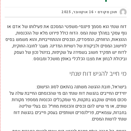
תוכן מקודם
16 אוקטובר, 2025
דוח שנתי הוא מסמך פיננסי-משפטי המסכם את פעילותו של אדם או
גוף עסקי במהלך שנת המס. הדוח כולל פירוט מלא של ההכנסות,
ההוצאות, הרווחים, ההפסדים, הנכסים וההתחייבויות, והוא משמש בסיס
לחישוב המסים ולביקורת של רשויות המדינה. מעבר לחובה החוקית,
לדוח יש תפקיד חשוב בשמירה על שקיפות, בניהול נכון של העסק
וביכולת לבחון את מצבו הכלכלי באופן מושכל ומבוסס.
מי חייב להגיש דוח שנתי
בישראל, חובת ההגשה משתנה בהתאם לסוג הנישום:
יחידים החייבים בהגשת דוח שנתי הם מי שהכנסתם החייבת עולה על
סכום מסוים שנקבע בתקנות, מי שמקבלים הכנסות ממספר מקורות
שונים, או מי שיש להם נכסים והכנסות מחו״ל. גם בעלי שליטה
בחברות, עצמאיים, פרילנסרים ושותפים בעסק חייבים בהגשת דוח
שנתי לרשות המסים.