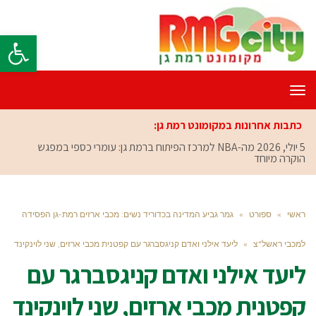
פתח סרגל
תפריט
כתבות אחרונות במקומונט רמת גן:
5 יולי, 2026
מה-NBA למרכז הפיתוח ברמת גן: עומרי כספי במפגש
הוקרה מיוחד
ראשי
»
ספורט
»
גמר גביע המדינה בכדוריד נשים: מכבי ארזים רמת-גן הפסידה
למכבי ראשל"צ
»
ליעד אילני ואדם קניגסברגר עם קפטנית מכבי ארזים, שני לוינקינד
ליעד אילני ואדם קניגסברגר עם
קפטנית מכבי ארזים, שני לוינקינד