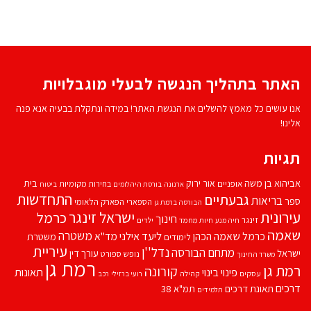
האתר בתהליך הנגשה לבעלי מוגבלויות
אנו עושים כל מאמץ להשלים את הנגשת האתר! במידה ונתקלת בבעיה אנא פנה
אלינו!
תגיות
אביהוא בן משה
בית
אור ירוק
אופניים
בחירות מקומיות
ארנונה
בורסת היהלומים
ביטוח
התחדשות
גבעתיים
בריאות
ספר
הספארי
הפארק הלאומי
הבורסה ברמת גן
עירונית
ישראל זינגר
כרמל
חינוך
זינגר
חיות מחמד
ילדים
חיה מנע
שאמה
משטרה
ליעד אילני
כרמל שאמה הכהן
מד''א
משטרת
לימודים
עיריית
נדל''ן
מתחם הבורסה
ישראל
עורך דין
נופש
ספורט
משרד החינוך
רמת גן
רמת גן
קורונה
פינוי בינוי
תאונות
עסקים
קהילה
רועי ברזילי
רכב
דרכים
תאונת דרכים
תמ"א 38
תלמידים