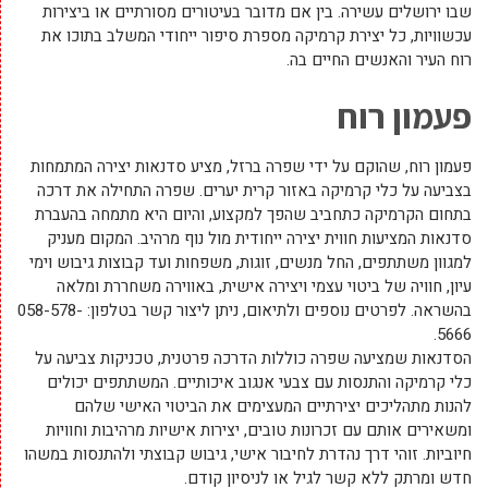
שבו ירושלים עשירה. בין אם מדובר בעיטורים מסורתיים או ביצירות
עכשוויות, כל יצירת קרמיקה מספרת סיפור ייחודי המשלב בתוכו את
רוח העיר והאנשים החיים בה.
פעמון רוח
פעמון רוח, שהוקם על ידי שפרה ברזל, מציע סדנאות יצירה המתמחות
בצביעה על כלי קרמיקה באזור קרית יערים. שפרה התחילה את דרכה
בתחום הקרמיקה כתחביב שהפך למקצוע, והיום היא מתמחה בהעברת
סדנאות המציעות חווית יצירה ייחודית מול נוף מרהיב. המקום מעניק
למגוון משתתפים, החל מנשים, זוגות, משפחות ועד קבוצות גיבוש וימי
עיון, חוויה של ביטוי עצמי ויצירה אישית, באווירה משחררת ומלאה
בהשראה. לפרטים נוספים ולתיאום, ניתן ליצור קשר בטלפון: 058-578-
5666.
הסדנאות שמציעה שפרה כוללות הדרכה פרטנית, טכניקות צביעה על
כלי קרמיקה והתנסות עם צבעי אנגוב איכותיים. המשתתפים יכולים
להנות מתהליכים יצירתיים המעצימים את הביטוי האישי שלהם
ומשאירים אותם עם זכרונות טובים, יצירות אישיות מרהיבות וחוויות
חיוביות. זוהי דרך נהדרת לחיבור אישי, גיבוש קבוצתי ולהתנסות במשהו
חדש ומרתק ללא קשר לגיל או לניסיון קודם.