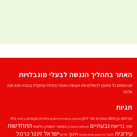
האתר בתהליך הנגשה לבעלי מוגבלויות
אנו עושים כל מאמץ להשלים את הנגשת האתר! במידה ונתקלת בבעיה אנא פנה
אלינו!
תגיות
אביהוא בן משה
בית
אור ירוק
אופניים
בחירות מקומיות
ארנונה
בורסת היהלומים
ביטוח
התחדשות
גבעתיים
בריאות
ספר
הספארי
הפארק הלאומי
הבורסה ברמת גן
עירונית
ישראל זינגר
כרמל
חינוך
זינגר
חיות מחמד
ילדים
חיה מנע