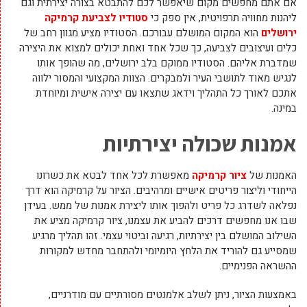
אם אתם מחפשים מקום שיאפשר לכם להתבטא בצורה יצירתית וגם
ליהנות מחוויה תרפויטית, אין ספק כי
סטודיו לצביעת קרמיקה
ירושלים
הוא המקום המושלם עבורכם. הסטודיו מציע מגוון רחב של
כלים ועיצובים לצביעה, כך שכל אחד ואחת יכולים למצוא את היצירה
שמדברת אליהם. הסטודיו ממוקם בלב ירושלים, מה שהופך אותו
לנגיש מאוד לתושבי העיר ולמבקרים. הצוות המקצועי והמסור ילווה
אתכם לאורך כל התהליך וידאג שתצאו עם יצירה אישית ומיוחדת
במינה.
אמנות שכולה יצירתיות
האמנות של
ציור קרמיקה
מאפשרת לכל אחד לבטא את כשרונו
הייחודי וליצור פריטים אישיים ומרהיבים. הציור על קרמיקה הוא דרך
נפלאה לשדרג כל פריט ולהפוך אותו ליצירת אמנות של ממש. בעידן
שבו אנו מחפשים דרכים להביע את עצמנו, ציור קרמיקה מציע את
השילוב המושלם בין יצירתיות, רגיעה וביטוי עצמי. זהו תהליך מרגיע
שמסייע גם להוריד את הלחץ היומיומי ולהתחבר מחדש למקורות
ההשראה הפנימיים.
באמצעות הציור, ניתן לשלב אלמנטים מסורתיים עם מודרניים,