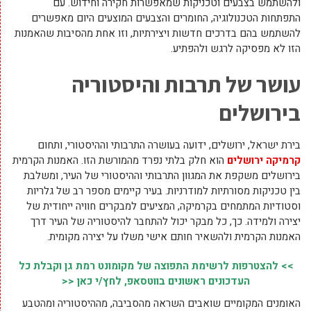
ולהשתמש בצבעים וטכניקות שמאפשרות חקירה וחידוש. עם
התפתחות הטכנולוגיה, החומרים והצבעים המוצעים היום מאפשרים
להשתמש בהם בדרכים חדשות ויצירתיות, וזו אחת מהסיבות שהאמנות
הזו לא מפסיקה לרגש ולהפתיע.
עושר של תרבות והיסטוריה
בירושלים
בירת ישראל, ירושלים, ידועה בעושרה התרבותי וההיסטורי, ותחום
קרמיקה ירושלים
הוא חלק בלתי נפרד מהמורשת הזו. האמנות הקרמית
בירושלים משקפת את המגוון התרבותי וההיסטורי של העיר, ומשלבת
בין טכניקות מסורתיות למודרניות. בעיר קיימים מספר רב של גלריות
וסטודיות המתמחים בקרמיקה, המציעים למבקרים חוויה ייחודית של
יצירה ולמידה. כך, כל מבקר יכול להתחבר להיסטוריה של העיר דרך
האמנות הקרמית ולהשאיר חותם אישי משלו על יצירה מקומית.
>> להצטרפות לרשימת התפוצה של מקומונט רמת גן וקבלת כל
העדכונים ראשונים בווטסאפ, לחץ/י כאן <<
האומנים המקומיים שואבים השראה מהסביבה, מההיסטוריה ומהטבע