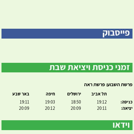
פרשת השבוע: פרשת ראה
תל אביב
ירושלים
חיפה
באר שבע
כניסה:
19:12
18:50
19:03
19:11
יציאה:
20:11
20:09
20:12
20:09