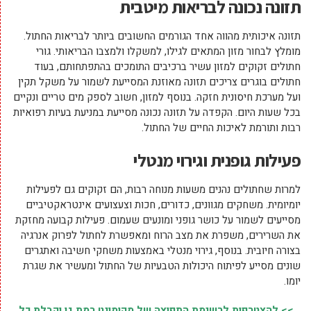
תזונה נכונה לבריאות מיטבית
תזונה איכותית מהווה אחד הגורמים החשובים ביותר לבריאות החתול.
מומלץ לבחור מזון המתאים לגילו, למשקלו ולמצבו הבריאותי. גורי
חתולים זקוקים למזון עשיר ברכיבים התומכים בהתפתחותם, בעוד
חתולים בוגרים צריכים תזונה מאוזנת המסייעת לשמור על משקל תקין
ועל מערכת חיסונית חזקה. בנוסף למזון, חשוב לספק מים טריים ונקיים
בכל שעות היום. הקפדה על תזונה נכונה מסייעת במניעת בעיות רפואיות
רבות ותורמת לאיכות החיים של החתול.
פעילות גופנית וגירוי מנטלי
למרות שחתולים נהנים משעות מנוחה רבות, הם זקוקים גם לפעילות
יומיומית. משחקים מגוונים, כדורים, חכות וצעצועים אינטראקטיביים
מסייעים לשמור על כושר גופני ומונעים שעמום. פעילות קבועה מחזקת
את השרירים, משפרת את מצב הרוח ומאפשרת לחתול לפרוק אנרגיה
בצורה חיובית. בנוסף, גירוי מנטלי באמצעות משחקי חשיבה ואתגרים
שונים מסייע לפיתוח היכולות הטבעיות של החתול ומעשיר את שגרת
יומו.
>> להצטרפות לרשימת התפוצה של מקומונט רמת גן וקבלת כל