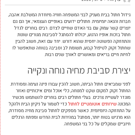
גידול חתול בבית מעניק לבני המשפחה חוויה מיוחדת המשלבת אהבה,
חברות והנאה יומיומית. חתולים ידועים באופיים העצמאי, אך הם גם
יוצרים קשר עמוק עם בני האדם שחיים לצדם. רבים בוחרים לגדל
חתול בזכות אופיו הרגוע, יכולתו להסתגל לסביבות מגורים שונות
והתחזוקה הפשוטה יחסית שהוא דורש. יחד עם זאת, חשוב להבין
שחתול זקוק לטיפול קבוע, תשומת לב וסביבה בטוחה שתאפשר לו
לחיות חיים בריאים ומאושרים לאורך שנים רבות.
יצירת סביבת מחיה נוחה ונקייה
לפני שמביאים חתול הביתה, חשוב להכין עבורו פינה נעימה ומסודרת.
החתול זקוק למקום שקט למנוחה, כלי אוכל ומים איכותיים ואזור
מוגדר לעשיית צרכים. בעלי חתולים רבים בוחרים להשתמש מכשיר
המכונה
שירותים אוטומטיים לחתול
כדי לשמור על ניקיון הבית ולהקל
על התחזוקה היומיומית. כאשר מספקים לחתול סביבת מחיה מסודרת,
הוא מרגיש בטוח יותר, מסתגל במהירות לבית החדש ומפתח הרגלים
חיוביים שמקלים על כל בני המשפחה.