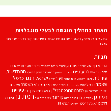
האתר בתהליך הנגשה לבעלי מוגבלויות
אנו עושים כל מאמץ להשלים את הנגשת האתר! במידה ונתקלת בבעיה אנא פנה
אלינו!
תגיות
אביהוא בן משה
בית
אור ירוק
אופניים
בחירות מקומיות
ארנונה
בורסת היהלומים
ביטוח
התחדשות
גבעתיים
בריאות
ספר
הספארי
הפארק הלאומי
הבורסה ברמת גן
עירונית
ישראל זינגר
כרמל
חינוך
זינגר
חיות מחמד
ילדים
חיה מנע
שאמה
משטרה
ליעד אילני
כרמל שאמה הכהן
מד''א
משטרת
לימודים
עיריית
נדל''ן
מתחם הבורסה
ישראל
עורך דין
נופש
ספורט
משרד החינוך
רמת גן
רמת גן
קורונה
פינוי בינוי
תאונות
עסקים
קהילה
רועי ברזילי
רכב
דרכים
תאונת דרכים
תמ"א 38
תלמידים