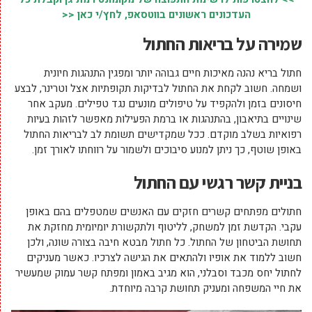
העדכונים ראשונים בווטסאפ, לחץ/י כאן <<
שמירה על בריאות החתול
חתול בריא נהנה מאיכות חיים גבוהה יותר ומפגין התנהגות חיונית
ושמחה. חשוב לקחת את החתול לבדיקות תקופתיות אצל וטרינר, לבצע
חיסונים בזמן ולהקפיד על טיפולים מונעים נגד טפילים. מעקב אחר
שינויים בתיאבון, בהתנהגות או ברמת הפעילות מאפשר לזהות בעיות
רפואיות בשלב מוקדם. ככל שמקדישים תשומת לב לבריאות החתול
באופן שוטף, כך ניתן למנוע סיבוכים ולשמור על רווחתו לאורך זמן.
בניית קשר רגשי עם החתול
חתולים מפתחים קשרים חזקים עם האנשים שמטפלים בהם באופן
עקבי. הקדשת זמן למשחק, לליטוף ולתקשורת יומיומית מחזקת את
תחושת הביטחון של החתול. כל חתול מבטא חיבה בצורה שונה, ולכן
חשוב ללמוד את אופיו ולהתאים את הגישה לצרכיו. כאשר מעניקים
לחתול יחס מכבד וסבלני, הוא מגיב באמון ומפתח קשר עמוק שמעשיר
את חיי המשפחה ומעניק תחושת קרבה מיוחדת.