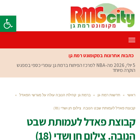
פתח סרגל
תפריט
כתבות אחרונות במקומונט רמת גן:
5 יולי, 2026
מה-NBA למרכז הפיתוח ברמת גן: עומרי כספי במפגש
הוקרה מיוחד
ראשי
»
חדשות רמת-גן
»
ברמת גן: קהילת הנובה עולה על מגרשי הפאדל
»
קבוצת פאדל לעמותת שבט הנובה. צילום חן ושדי (18)
קבוצת פאדל לעמותת שבט
הנובה. צילום חן ושדי (18)