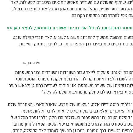
בהשקעה של כ־5 מיליון שקלים. שיתוף הפעולה עם העירייה מאפשר תנאים מיטביים לפעילות, לצד
ם המקצועי: רועי שפיר, מנהל המתחם והמאמן ואת ליאור שורצברג. בשלב
עם צפי להתרחבות בתקופה הקרובה.
נט רמת גן וקבלת כל העדכונים ראשונים בווטסאפ, לחץ/י כאן <<
בפעילות כ-20 שחקנים קבועים והמעגל ממשיך להתרחב משבוע לשבוע. לצד חברי קהילת שבט
ים חדשים שמוצאים דרך הספורט מרחב לחיבור, חיזוק ושייכות.
צילום : חן ושדי
נובה: "אנחנו פועלים לייצר עבור השורדות והשורדים ובני המשפחות
ה לשגרה לצד חיזוק הקהילה. הרחבת מחלקת הספורט והוספת ענף
גופנית ושל עשייה משותפת. אנו מודים לעיריית רמת גן ולראש העיר
ספות בארץ ובעולם כחלק מהמחויבות שלנו לקהילה."
בימים היסטוריים אלה, בעיצומו של מבצע 'שאגת הארי', האחריות שלנו
ל האתגרים, אלא גם ביכולת שלנו לראות, לחבק וללוות את מי
 קהילת הנובה ובני המשפחות השכולות הם חלק בלתי נפרד מהלב של
שכת. ספורט מהווה מרכיב משמעותי בריפוי הנפש, הפאדל נותן מרחב
תיים רגשיים דרך ספורט. רמת גן תמשיך לעמוד לצד הקהילה, לחזק,