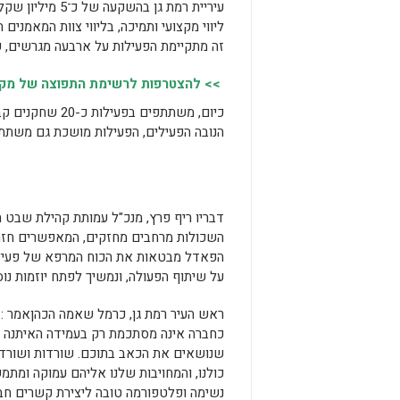
עיריית רמת גן 
ליווי מקצועי ותמיכה, בליווי צוות המאמני
זה מתקיימת הפעילות על ארבעה מגרשים, 
>> להצטרפות לרשימת התפוצה של מקומו
כיום, משתתפים 
הנובה הפעילים, הפעילות מושכת גם משתתפ
דבריו ריף פרץ, מנכ"ל עמותת קהילת שבט ה
השכולות מרחבים מחזקים, המאפשרים חזר
הפאדל מבטאות את הכוח המרפא של פעילות 
על שיתוף הפעולה, ונמשיך לפתח יוזמות נו
ראש העיר רמת גן, כרמל שאמה הכהןאמר : "
כחברה אינה מסתכמת רק בעמידה האיתנה מו
שנושאים את הכאב בתוכם. שורדות ושורדי
כולנו, והמחויבות שלנו אליהם עמוקה ומתמ
נשימה ופלטפורמה טובה ליצירת קשרים חבר