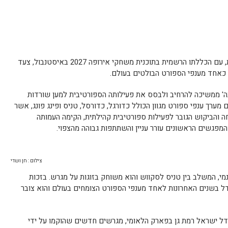
ענף הפאדל צובר תאוצה בזירה הבינלאומית, עם הכללתו הרשמית בתוכנית משחקי אירופה 2027 באיסטנבול, צעד
 כאחד מענפי הספורט הבולטים בעולם.
בה' ממשיכה להרחיב ולבסס את פעילותה הספורטיבית למען שורדות
מערך ענפי ספורט מגוון הכולל כדורגל, כדורסל, טניס ופינג פונג, אשר
ה והביקוש הגובר לפעילות ספורטיבית קהילתית, הקימה העמותה
מפגשים הראשונים עורר עניין והשתתפות גבוהה מהצפוי.
צילום : חן ושדי
י, המשלב בין טניס לסקווש והוא משוחק בזוגות על מגרש. בזכות
דל בשנים האחרונות לאחד מענפי הספורט הצומחים בעולם והוא צובר
 מתקיימים במתחם Padelir – פאדל ישראל רמת גן בפארק הלאומי, מגרשים חדשים שהוקמו על ידי