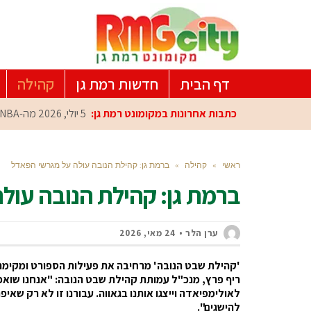
דף הבית
חדשות רמת גן
קהילה
כתבות אחרונות במקומונט רמת גן:
5 יולי, 2026
מה-NBA למרכז הפיתוח ברמת גן: עומרי כספי במפגש הוקרה מיוחד
ראשי
»
קהילה
»
ברמת גן: קהילת הנובה עולה על מגרשי הפאדל
ברמת גן: קהילת הנובה עול
ערן הלר
24 מאי, 2026
'קהילת שבט הנובה' מרחיבה את פעילות הספורט ומקימ
ריף פרץ, מנכ"ל עמותת קהילת שבט הנובה: "אנחנו שואפ
לאולימפיאדה וייצגו אותנו בגאווה. עבורנו זו לא רק שא
להישגים".