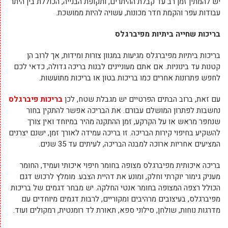
יש להמתין זמן רב עד קבלת ההיתרים, ותקופת הבנייה, הכוללת בין היתר
עבודות עפר והקמת חדר מכונות, עשויה להיות ממושכת.
בריכות שחייה ביתיות מפיברגלס
בריכות ביתיות מפיברגלס מגיעות במגוון צורות ומידות, אך לרוב הן
קטנות עד בינוניות. אם אתם מעוניינים לבנות בריכה גדולה, כדאי לכם
לחפש פתרונות אחרים כמו בריכות בטון או בריכות מתועשות.
עם זאת, ברוב הבתים הפרטיים יש מגבלת שטח, לכן
בריכות פיברגלס
נחשבות לפתרון המושלם עבורם. את הבריכה אפשר להתקין בחור
שנחפר מראש או על הקרקע, זמן ההתקנה מהיר במיוחד ואין צורך
להשקיע בחיפוי קירות הבריכה. זו בריכה עמידה לאורך זמן, ישנם יצרנים
המציעים אחריות ארוכה למבנה הבריכה, לעיתים עד 35 שנים.
בריכה איכותית מפיברגלס מצופה בחומר חיפוי איכותי ועמיד, החומר
מעניק גימור יוקרתי וחלק, ומונע את דהיית הצבע. מומלץ לרכוש דגם
הכולל רצפה המצופה בחומר אנטי החלקה. יש מבחר דגמים של בריכות
מפיברגלס, בעיצובים מרהיבים ומקוריים, לרבות דגמים מיוחדים עם
מדרגות נוחות, שולחן, סילוני ספא, תאורת לד רומנטית, רמקולים ועוד.