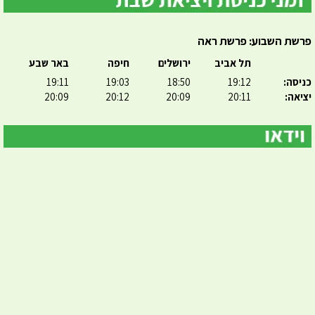
פרשת השבוע: פרשת ראה
תל אביב
ירושלים
חיפה
באר שבע
כניסה:
19:12
18:50
19:03
19:11
יציאה:
20:11
20:09
20:12
20:09