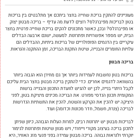
מעוניינים להתקין בריכת שחייה בחצר ביתכם אך מתלבטים בין בריכות
בטון לבריכות מפיברגלס? רוצים לדעת מה עדיף – בריכה מבטון יצוק
או מפיברגלס? ובכן, כאשר מתכננים להקים בריכת שחייה פרטית בחצר
הבית, יש מספר אפשרויות ופתרונות. למעשה, ישנם ארבעה הבדלים
עיקריים בין הדגמים הפופולריים של בריכות ביתיות, ההבדלים הם
עלויות החומרים והבנייה, שיטת התקנת הבריכה, זמן ההתקנה והנראות.
בריכה מבטון
בריכות בטון נחשבות לעמידות ביותר אך גם מחירן הוא הגבוה ביותר
בהשוואה לדגמים אחרים. כדי להתקין בריכה מבטון בחצר הבית עליכם
לקבל היתרי בנייה, לכן יש להגיש לוועדת התכנון והבנייה ברשות
המקומית תכנון הנדסי מפורט. את הבריכה מכינים מיציקת בטון, לפני
היציקה יש להכין את הקרקע והשטח, להכין את התשתיות הנדרשות
לבריכה (צנרת, חשמל, חדר מכונות וכדומה) ועוד.
לבריכות מבטון יש יתרונות רבים, למרות העלות הגבוהה, כיוון שניתן
לתכנן בריכה בעיצוב מקורי וייחודי, ויש מגוון שיטות ופתרונות לגימור
יוקרתי ולנראות גבוהה. בריכה מבטון עמידה בפני פגעי מזג האוויר, היא