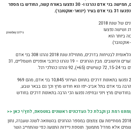
שנת 2018 בתאונות דרכים 235 בני אדם, חמישה בני אדם נהרגו ו- 30 נפצעו באורח קשה, החודש בו מספר
-אוקטובר).
נפגעו בעשרת החודשים הראשונים של שנת 2018
אחד נהרג ושישה נפצעו
צילום:pixabay
ה ביותר הוא
על פי הנתונים, המבוססים על נתוני הרשות הלאומית לבטיחות בדרכים, מתחילת שנת 2018 נהרגו 308 בני אדם
בתאונות דרכים, 131 מתוכם נהרגו בתחום הערים והישובים. מבין ההרוגים – 19 נהרגו כרוכבי אופניים חשמליים, 31
בעשרת החודשים הראשונים של שנת 2018 נפגעו בתאונות דרכים בתחום העירוני 10,845 בני אדם, מהם 969
הרבה בני אדם בתל אביב-יפו הוא חודש מרץ וכך גם בבאר שבע,
בחודשים מרץ ויוני ובחיפה נפגעו הכי הרבה בתאונות דרכים בחודש
נט רמת גן וקבלת כל העדכונים ראשונים בווטסאפ, לחץ/י כאן <<
"שנת 2018 מסתיימת עם צמצום במספר ההרוגים בהשוואה לשנה שעברה, נתון
 משמים אלא מחדל מתמשך. תוספת ניידות התנועה כפי שהתחייב השר