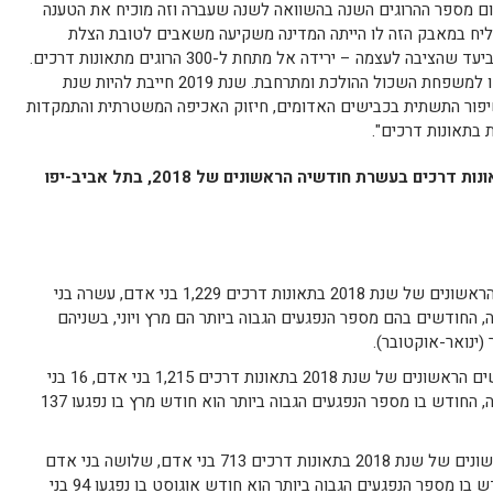
ום מספר ההרוגים השנה בהשוואה לשנה שעברה וזה מוכיח את הטענה
צליח במאבק הזה לו הייתה המדינה משקיעה משאבים לטובת הצלת
החיים. עוד שנה שממשלת ישראל נכשלת ביעד שהציבה לעצמה – ירידה אל מתחת ל-300 הרוגים מתאונות דרכים.
עוד שנה שלמעלה מ-300 משפחות הצטרפו למשפחת השכול ההולכת ומתרחבת. שנת 2019 חייבת להיות שנת
פור התשתית בכבישים האדומים, חיזוק האכיפה המשטרתית והתמקדות
 בתאונות דרכים".
הכי הרבה בני אדם בתאונות דרכים בעשרת חודשיה הראשונים של 2018, בתל אביב-יפו
נפגעו בעשרת החודשים הראשונים של שנת 2018 בתאונות דרכים 1,229 בני אדם, עשרה בני
עו באורח קשה, החודשים בהם מספר הנפגעים הגבוה ביותר הם מרץ ויוני, בשניהם
נפגעו בעשרת החודשים הראשונים של שנת 2018 בתאונות דרכים 1,215 בני אדם, 16 בני
אדם נהרגו ו- 140 נפצעו באורח קשה, החודש בו מספר הנפגעים הגבוה ביותר הוא חודש מרץ בו נפגעו 137
נפגעו בעשרת החודשים הראשונים של שנת 2018 בתאונות דרכים 713 בני אדם, שלושה בני אדם
נהרגו ו- 59 נפצעו באורח קשה, החודש בו מספר הנפגעים הגבוה ביותר הוא חודש אוגוסט בו נפגעו 94 בני