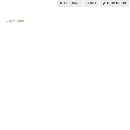
עמותת אור ירוק
רמת גן
תאונות דרכים
פוסט הבא »