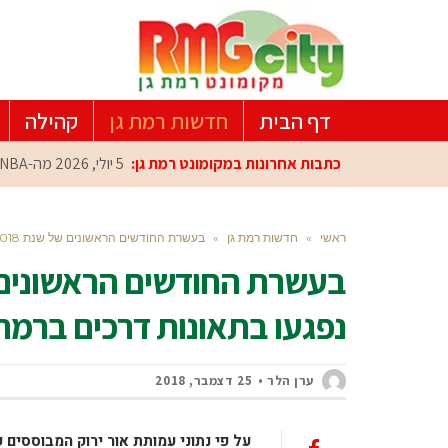
דף הבית
חדשות רמת גן
קהילה
כתבות אחרונות במקומונט רמת גן:
5 יולי, 2026
מה-NBA למרכז הפיתוח ברמת גן: עומרי כספי במפגש הוקרה מיוחד
ראשי
»
חדשות רמת גן
»
בעשרת החודשים הראשונים של שנת 2018: 235 בני אדם נפגעו בתאונות דרכים ברמת גן
נפגעו בתאונות דרכים ברמת 
ערן הלר
25 דצמבר, 2018
על פי נתוני עמותת אור ירוק המבוססים