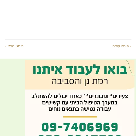
« פוסט קודם
פוסט הבא »