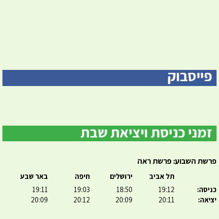
פרשת השבוע: פרשת ראה
תל אביב
ירושלים
חיפה
באר שבע
כניסה:
19:12
18:50
19:03
19:11
יציאה:
20:11
20:09
20:12
20:09