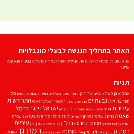
האתר בתהליך הנגשה לבעלי מוגבלויות
אנו עושים כל מאמץ להשלים את הנגשת האתר! במידה ונתקלת בבעיה אנא פנה
אלינו!
תגיות
אביהוא בן משה
בית
אור ירוק
אופניים
בחירות מקומיות
ארנונה
בורסת היהלומים
ביטוח
התחדשות
גבעתיים
בריאות
ספר
הספארי
הפארק הלאומי
הבורסה ברמת גן
עירונית
ישראל זינגר
כרמל
חינוך
זינגר
חיות מחמד
ילדים
חיה מנע
שאמה
משטרה
ליעד אילני
כרמל שאמה הכהן
מד''א
משטרת
לימודים
עיריית
נדל''ן
מתחם הבורסה
ישראל
עורך דין
נופש
ספורט
משרד החינוך
רמת גן
רמת גן
קורונה
פינוי בינוי
תאונות
עסקים
קהילה
רועי ברזילי
רכב