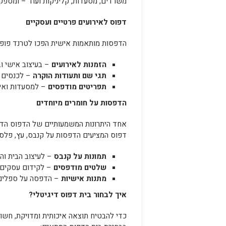
משרדים, מסעדות, קליניקות ועוד – ומספק
דפוס לאירועים פרטיים ועסקיים
הדפסות מותאמות אישית הפכו לטרנד פופולר
הזמנות לאירועים
– בעיצוב אישי וב
תגי שם ותעודות הוקרה
– לכנסים ו
תפריטים מודפסים
– למסעדות ואירו
הדפסות על חומרים מיוחדים
אחד היתרונות המשמעותיים של הדפוס הדיגי
דפוס המציעים הדפסות על קנבס, עץ, פלסטי
תמונות על קנבס
– לעיצוב הבית וה
שלטים מודפסים
– לקידום עסקים ו
מתנות אישיות
– הדפסה על ספלים, 
איך לבחור בית דפוס דיגיטלי
?
כדי להבטיח תוצאה איכותית ומדויקת, חשוב