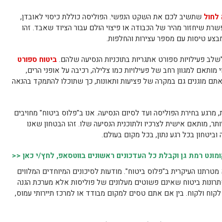
 לחול
שתשיב לכם את השקט הנפשי. הפוליסה כוללת כיסוי לאובדן,
פשרת שיחזור מהיר של הכבודה או פיצוי הולם עבור הציוד שאבד. זהו
 מבצע טיסות עם מספר עצירות והחלפות.
 לשלב פעילויות ספורט אתגריות בתוכניות הנסיעה שלהם.
ביטוח ספורט
 מותאם למגוון רחב של פעילויות כמו צלילה, רכיבה על אופני הרים,
שאתם מוגנים גם במקרה של פציעות ותאונות, כך שתוכלו להתמקד בהנאה
, מרגע בחירת הפוליסה ועד לסיום הנסיעה. אנו ב"פלוס ביטוח" מחויבים
תר, מותאם אישית לצרכיו ולתוכנית הנסיעה שלו. זהו הבטחון שאנו
וביטחון בכל רגע נתון, בכל מקום בעולם.
נט רמת גן וקבלת כל העדכונים ראשונים בווטסאפ, לחץ/י כאן <<
טרתנו העיקרית ב"פלוס ביטוח". מודעות לסיכונים המיוחדים המלווים
תרונות ביטוח שאינם פשוטים מעלונים של פוליסות אלא מערכת הגנה
וח ולקוח. בין אם אתם טסים למקום מבודד או למרכז תיירותי עמוס,