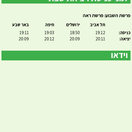
פרשת השבוע: פרשת ראה
תל אביב
ירושלים
חיפה
באר שבע
כניסה:
19:12
18:50
19:03
19:11
יציאה:
20:11
20:09
20:12
20:09