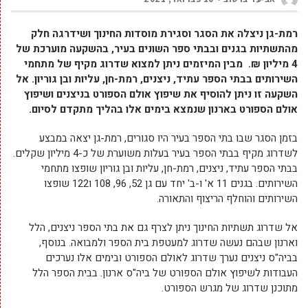
רמת-גן ניצלה את הסגר וסגירת מוסדות החינוך ושידרגה חלק
מהתשתיות בגנים ובבתי ספר השונים בעיר, בהשקעה מוערכת של
4 מיליון ₪. מבין המיזמים ניתן למצוא שדרוג מקיף של מתחמי
השירותים בבתי הספר עתיד, ניצנים, רמת-חן, עליות ובן גוריון. אל
השקעה זו ניתן להוסיף את שיפוץ אולם הספורט בניצנים ושיפוץ
אולם הספורט בארנון שנמצא בימים אלו בהליך מתקדם לסיום.
בזמן הסגר שבו בתי הספר בעיר היו סגורים, רמת-גן יצאה במבצע
לשדרוג מקיף בבתי הספר בעיר בעלות משוערת של כ-4 מיליון שקלים.
בבתי הספר עתיד, ניצנים, רמת-חן, עליות ובן גוריון שופצו מתחמי
השירותים. בגנים 11 א' ו-ב' יחד עם גן 52, 96, 108 ו122 שופצו
השירותים והוחלף הריצוף והתאורה.
אל שדרוג תשתיות החינוך ניתן לצרף גם את בתי הספר ניצנים, הלל
וארנון שבהם נעשה שדרוג למעטפת בית הספר ולמבואה. בנוסף,
בביה"ס ניצנים נערך שדרוג לאולם הספורט ובימים אלו נערכים
העבודות לשיפוץ אולם הספורט של ביה"ס ארנון. בבית הספר הלל
מתוכנן שדרוג של מגרש הספורט.