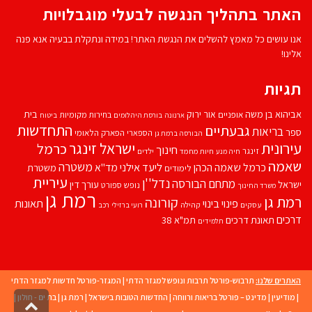
האתר בתהליך הנגשה לבעלי מוגבלויות
אנו עושים כל מאמץ להשלים את הנגשת האתר! במידה ונתקלת בבעיה אנא פנה
אלינו!
תגיות
אביהוא בן משה
בית
אור ירוק
אופניים
בחירות מקומיות
ארנונה
בורסת היהלומים
ביטוח
התחדשות
גבעתיים
בריאות
ספר
הספארי
הפארק הלאומי
הבורסה ברמת גן
עירונית
ישראל זינגר
כרמל
חינוך
זינגר
חיות מחמד
ילדים
חיה מנע
שאמה
משטרה
ליעד אילני
כרמל שאמה הכהן
מד''א
משטרת
לימודים
עיריית
נדל''ן
מתחם הבורסה
ישראל
עורך דין
נופש
ספורט
משרד החינוך
רמת גן
רמת גן
קורונה
פינוי בינוי
תאונות
עסקים
קהילה
רועי ברזילי
רכב
דרכים
תאונת דרכים
תמ"א 38
תלמידים
האתרים שלנו:
תרבוש-פורטל תרבות ונופש למגזר הדתי
|
המגזר-פורטל חדשות למגזר הדתי
|
מודיעין
|
מדינט – פורטל בריאות ורווחה
|
החדשות הטובות בישראל
|
רמת גן
|
בת ים - חולון
|
גליל