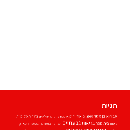
תגיות
אביהוא בן משה
אור ירוק
אופניים
בחירות מקומיות
ארנונה
בורסת היהלומים
גבעתיים
בריאות
בית ספר
הספארי
הפארק
ביטוח
הבורסה ברמת גן
התחדשות עירונית