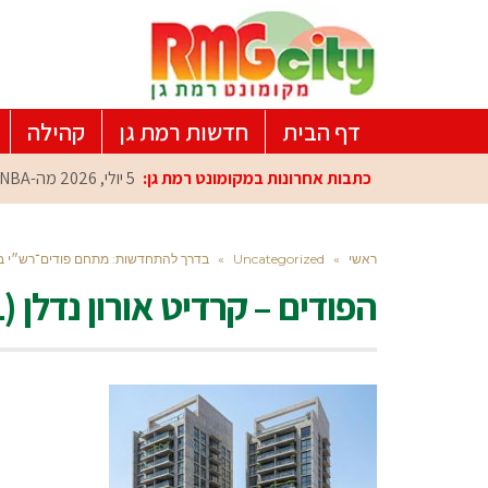
דף הבית
חדשות רמת גן
קהילה
כתבות אחרונות במקומונט רמת גן:
5 יולי, 2026
מה-NBA למרכז הפיתוח ברמת גן: עומרי כספי במפגש הוקרה מיוחד
ראשי
»
Uncategorized
»
בדרך להתחדשות: מתחם פודים־רש״י ב
הפודים – קרדיט אורון נדלן (1)