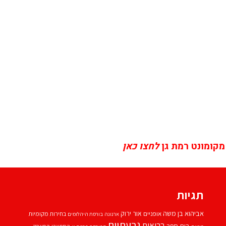
מקומונט רמת גן
לחצו כאן
תגיות
אביהוא בן משה
אור ירוק
אופניים
בחירות מקומיות
ארנונה
בורסת היהלומים
גבעתיים
בריאות
בית ספר