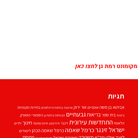
מקומונט רמת גן
לחצו כאן
תגיות
אביהוא בן משה
אור ירוק
אופניים
בחירות מקומיות
ארנונה
בורסת היהלומים
גבעתיים
בריאות
בית ספר
הספארי
הפארק
ביטוח
הבורסה ברמת גן
התחדשות עירונית
חינוך
הלאומי
זינגר
חיות מחמד
ילדים
חיה מנע
ישראל זינגר
כרמל שאמה
כרמל שאמה הכהן
לימודים
משטרה
ליעד אילני
מתחם
מד''א
משטרת ישראל