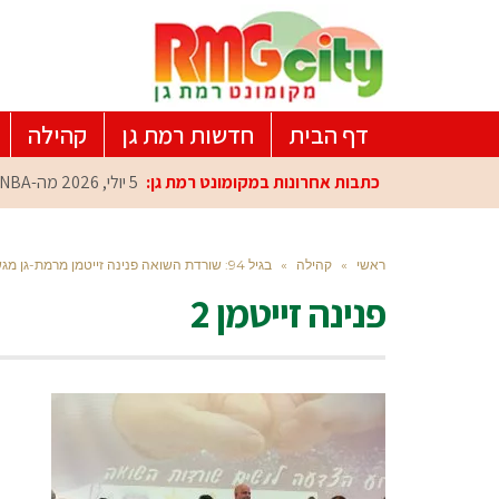
דף הבית
חדשות רמת גן
קהילה
כתבות אחרונות במקומונט רמת גן:
5 יולי, 2026
מה-NBA למרכז הפיתוח ברמת גן: עומרי כספי במפגש הוקרה מיוחד
ראשי
»
קהילה
»
בגיל 94: שורדת השואה פנינה זייטמן מרמת-גן מגשימה חלום
פנינה זייטמן 2