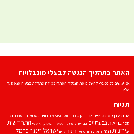
האתר בתהליך הנגשה לבעלי מוגבלויות
אנו עושים כל מאמץ להשלים את הנגשת האתר! במידה ונתקלת בבעיה אנא פנה
אלינו!
תגיות
אביהוא בן משה
בית
אור ירוק
אופניים
בחירות מקומיות
ארנונה
בורסת היהלומים
ביטוח
התחדשות
גבעתיים
בריאות
ספר
הספארי
הפארק הלאומי
הבורסה ברמת גן
עירונית
ישראל זינגר
כרמל
חינוך
זינגר
חיות מחמד
ילדים
חיה מנע