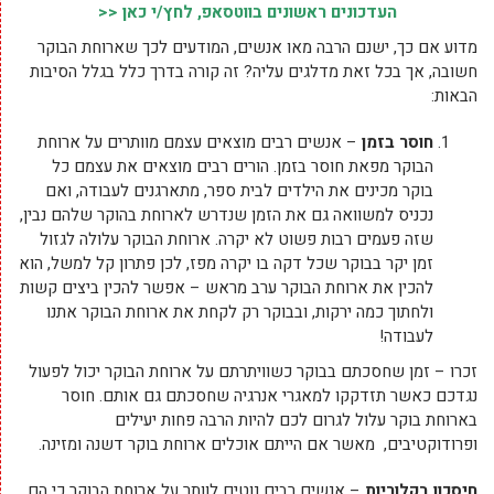
העדכונים ראשונים בווטסאפ, לחץ/י כאן <<
מדוע אם כך, ישנם הרבה מאו אנשים, המודעים לכך שארוחת הבוקר
חשובה, אך בכל זאת מדלגים עליה? זה קורה בדרך כלל בגלל הסיבות
הבאות:
חוסר בזמן
– אנשים רבים מוצאים עצמם מוותרים על ארוחת
הבוקר מפאת חוסר בזמן. הורים רבים מוצאים את עצמם כל
בוקר מכינים את הילדים לבית ספר, מתארגנים לעבודה, ואם
נכניס למשוואה גם את הזמן שנדרש לארוחת בהוקר שלהם נבין,
שזה פעמים רבות פשוט לא יקרה. ארוחת הבוקר עלולה לגזול
זמן יקר בבוקר שכל דקה בו יקרה מפז, לכן פתרון קל למשל, הוא
להכין את ארוחת הבוקר ערב מראש – אפשר להכין ביצים קשות
ולחתוך כמה ירקות, ובבוקר רק לקחת את ארוחת הבוקר אתנו
לעבודה!
זכרו – זמן שחסכתם בבוקר כשוויתרתם על ארוחת הבוקר יכול לפעול
נגדכם כאשר תזדקקו למאגרי אנרגיה שחסכתם גם אותם. חוסר
בארוחת בוקר עלול לגרום לכם להיות הרבה פחות יעילים
ופרודוקטיבים, מאשר אם הייתם אוכלים ארוחת בוקר דשנה ומזינה.
חיסכון בקלוריות
– אנשים רבים נוטים לוותר על ארוחת הבוקר כי הם