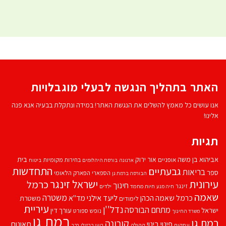
האתר בתהליך הנגשה לבעלי מוגבלויות
אנו עושים כל מאמץ להשלים את הנגשת האתר! במידה ונתקלת בבעיה אנא פנה
אלינו!
תגיות
אביהוא בן משה
בית
אור ירוק
אופניים
בחירות מקומיות
ארנונה
בורסת היהלומים
ביטוח
התחדשות
גבעתיים
בריאות
ספר
הספארי
הפארק הלאומי
הבורסה ברמת גן
עירונית
ישראל זינגר
כרמל
חינוך
זינגר
חיות מחמד
ילדים
חיה מנע
שאמה
משטרה
ליעד אילני
כרמל שאמה הכהן
מד''א
משטרת
לימודים
עיריית
נדל''ן
מתחם הבורסה
ישראל
עורך דין
נופש
ספורט
משרד החינוך
רמת גן
רמת גן
קורונה
פינוי בינוי
תאונות
עסקים
קהילה
רועי ברזילי
רכב