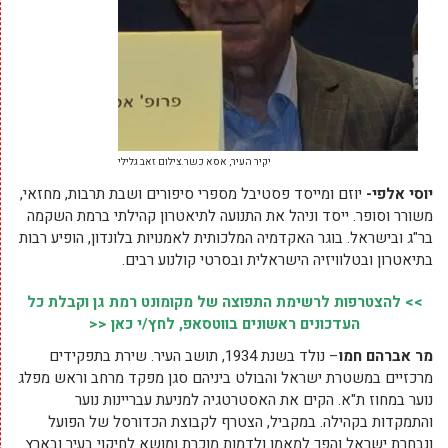
יקיר העיר, אסא כשר.צילום זאב גלילי
יוסי אלפי-
יוזם ומייסד פסטיבל מספרי סיפורים ושבת תרבות, מחזאי,
משורר וסופר. ייסד וניהל את התנועה לתיאטרון קהילתי ברמת השקמה
בר"ג ובישראל. בוגר האקדמיה המלכותית לאמנויות בלונדון, הופיע רבות
בתיאטרון ובטלוויזיה הישראלית ובסרטי קולנוע רבים.
>> להצטרפות לרשימת התפוצה של מקומונט רמת גן וקבלת כל
העדכונים ראשונים בווטסאפ, לחץ/י כאן <<
מר אברהם חמו
– נולד בשנת 1934, תושב העיר. שירת בתפקידים
מרכזיים במשטרת ישראל והבולט ביניהם סגן מפקד מרחב וראש מפלג
נוער במחוז ת"א. הקים את האסטרטגיה למניעת עבריינות נוער
והתמקדות בקהילה. במקביל, הצטרף לקבוצת הכדורסל של הפועל
ונבחרת ישראל והפך למאמן ולדמות מוכרת ומושא לחיקוי בעיר ובארץ.