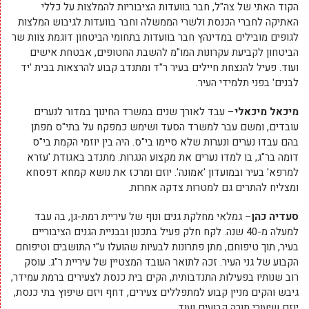
הקוד האתי של צה"ל, חבר בוועדות הציבוריות להמלצות על כללי
האתיקה לחברי הכנסת ולשרי הממשלה וחבר בוועדות לגיבוש המלצות
לגופים מובילים במדינהץ חבר בוועדות בתחומי הביטחון דוגמת צוות שר
הביטחון לקביעת עקרונות המו"מ להשבת החטופים, אבטחת אישים
ועוד. פעיל להנצחת חיילים בעיר ר"ד ומתנדב קבוע להרצאות בבית 'יד
לבנים' בפני תלמידי העיר.
מיכאל מיכאלי
– עבד לאורך שנים במשרד החינוך במדור לנערים
עובדים, ומשם עבר למשרד הסעד ושימש כמפקח על בתי"ס מפתן
בהם עבדו נערים ונערות שלא סיימו בי"ס. היה בין יוזמי הקמת בי"ס
דומה בר"ג, בו למדו נערים את מקצוע הנגרות. מתנדב באגודת 'עזרא
למרפא' בעיר ובמועדון 'אמונה'. יוזם ומרכז את נושא קמחא דפסחא
ומצליח להתרים גם למטרות צדקה אחרות.
סעדיה כהן
– גמלאי מחלקת גנים ונוף של עיריית רמת-גן, בה עבד
למעלה מ-40 שנה. לקח חלק פעיל בתכנון ובבניית הגנים הציבוריים
בעיר, תוך טיפוחם, מתן פתרונות לבעיות שהועלו ע"י התושבים וטיפוחם
הקבוע של גני העיר. זכה לתואר העובד המצטיין של עיריית ר"ג. עוסק
רוב שנותיו בפעילות התנדבותית, הקים בית כנסת לצעירים ברמת עמידר,
גיבש והקים מניין קבוע למתפללים צעירים, דחף ויזם שיפוץ בתי כנסת,
יוזם שיעורי תורה קבועים ועוד.