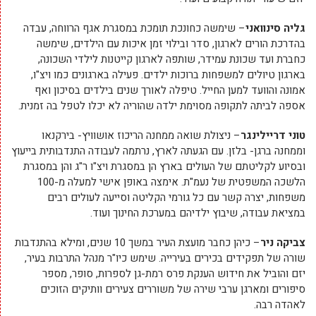
גליה סינוואני
– שימשה כחונכת תומכת במסגרת אגף הרווחה, עבדה
בהדרכת הורים לארגון, סדר ובילוי זמן איכות עם הילדים, שימשה
כחברת ועד שכונת עמידר, שותפה לארגון קייטנות לילדי השכונה,
בארגון טיולים למשפחות ברוכות ילדים. פעילה בארגונים כמו ויצ"ו,
אמונה והוועד למען החייל. טיפלה לאורך שנים בילדים בסיכון ואף
אספה לביתה לתקופה מסוימת ילדה שהוריה לא יכלו לטפל בה זמנית.
טוני דריילינגר
– ניצולת שואה ממחנה הריכוז אושוויץ- בירקנאו
וממחנה ברגן- בלזן. עם הגעתה לארץ, נרתמה לעבודה התנדבותית בייעוץ
ובסיוע לקליטתם של העולים בארץ הן במסגרת ויצ"ו ר"ג והן במסגרת
הלשכה המשפטית של נעמ"ת. אימצה באופן אישי למעלה מ-100
משפחות, יצרה קשר עם כל גורמי הקליטה וסייעה לעולים רבים
במציאת עבודה, שיבוץ ילדיהם במערכת החינוך ועוד.
צביקה ניר
– כיהן כחבר מועצת העיר במשך 10 שנים, ומילא בהתנדבות
שורה של תפקידים בכירים בעירייה. שימש כיו"ר מנהל התרבות בעיר,
יזם והוביל את חידוש הענקת פרס רמת-גן לספרות, סופר, מספר
סיפורים ומארגן ערבי שירה של משוררים צעירים וותיקים הזוכים
לאהדה רבה.