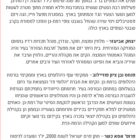
שנים את הצופים בר"ג. במשך 30 שנה שימש כיו"ר הנהגת דן רמת-גן.
פעילותו רבת הנשים נעשית בהתנדבות וללא תמורה מתוך מטרה לעשות
למען הנוער הצעיר הגד והמתחנך בארץ. במסגרת מפעל חייו, הגה ויזם
פסטיבלים וימי שירה שהחל בשבט צופי רמת-גן והפכו למסורת בקרב
שבטי הצופים בארץ כולה.
יצחק אביעזר
– מלחין ומנצח, חוקר, שדרן, מנהל תכניות רדיו בתחום
המוזיקה המזרחית. בית היתר יזם את מפעל 'תרבות המזרח' בעיר והיה
המנהל האמנותי והמנצח. הקים את מקהלת נהריים, הלחין ועיבד את
שיריה והביא את הפיוט המסורתי לאזרחי העיר ורבים אחרים.
פנחס ובן ציון פוזיילוב
– ממקימי ענף היהלומים בארץ וממקימי בורסת
היהלומים ברמת-גן. הקימו את חברת 'יהלומי פז' הנמצאת עד היום
בבעלותם במתחם הבורסה בעיר. תרומתם הייחודית בתמיכתם הגורפת
להעברת הבורסה מת"א לרמת-גן והיו מהחלוצים הראשונים שהניחו
בשנות השישים את הנדבך הראשון להקמת הסיטי של רמת-גן. האחים
ממשיכים למלא תפקידים בכירים ותרומתם בעשייה ובממון הן בקהילת
היהלומים והן בקהילת יוצאי בוכרה בארץ בקידום בני נוער וקיום
אירועים שונים למען הקהילה הרמת-גנית.
פרופ' אסא כשר
– חתן פרס ישראל לשנת 2000, יו"ר הוועדה לניסוח