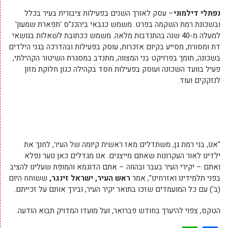
נפתלי דילמוני
– עסק לאורך השנים בפעילות ציבורית בעיר בכלל
ובשכונת רמת השקמה בפרט. משמש כגבאי ביהכנ"ס 'תפארת שמעון'
למעלה מ-40 שנה בהתנדבות מלאה. משמש ככתובת לשאלות בנושאי
דת ומסורת, מסייע בקיום אזכרות, עוסק בפעילות ובהדרכה בגני הילדים
בשכונה, תומך בפרויקט בני המצווה, מתנדב במסגרת השיטור הקהילתי,
פעיל בוועד השכונה ועוסק בפעילות חסד בקהילה כגון חלוקת מזון
לנזקקים ועוד.
"אנו, בני רמת גן, משתדלים מאז ראשית קיומה של העיר, לחנך את
ילדינו לאור העקרונות שאתם מייצגים. אנו מגדלים כאן נוער נפלא
ואתם – יקירי העיר בעבר ובהווה – אתם הדוגמא והמופת שעלינו להציב
בפני תלמידינו ואזרחינו", אמר
ראש העיר,
ישראל זינגר,
ששוחח היום
(ב') עם כל המועמדים שזכו בתואר יקיר העיר, ובירך אותם על זכייתם.
הטקס, צפוי להיערך בחודש פברואר, ועל מועדו המדויק תבוא הודעה.