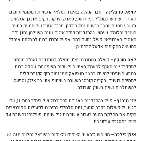
יחיאל פרצלינה
– חבר הנהלה באיגוד גמלאי הרשויות המקומיות וגזבר
האיגוד. שימש כמנכ"ל גני יהושע, פארק הירקון, הקים את גן הסלעים
ב'שבע תחנות' וחבר ברשות נחל הירקון. מרכז אזורי של תנועת הנוער
העובד והלומד. שימש בהתנדבות כיו"ר איגוד טניס השולחן וסגן יו"ר
האיגוד האירופאי. פעיל בוועד רמת-אפעל ותרם רבות להצלחת איחוד
המועצה המקומית אפעל לרמת-גן.
לאה סורקין
– פעילה במסגרת ויצ"ו, תחילה כמתנדבת ואח"כ מונתה
לתפקיד יו"ר האגף למעמד האישה ולשכות משפטיות. עסקה רבות
בסיוע משפטי לנשים במצב סוציואקונומי נמוך תוך הקניית כלים
לתמיכה בנשים. הקימה קורסי העשרה בשיתוף אונ' בר אילן, וסייעה
להשתלבות נשים בשוק העבודה.
יוני מירנץ
– פעל בהתנדבות באגודת הכדורסל של בית"ר רמת-גן, עם
דגש על פעילות בקרב הנוער, גיוס תלמידי בתיה"ס לפעילות ספורטיבית.
הקים את מחלקת הנוער בעבור 8 שכבות גיל שונות. פעילותו נמשכת עד
היום במסגרת עירוני ר"ג.
אילן זילכה
– משמש כ'ראש' הצופים והצופות בישראל ומלווה מזה 51