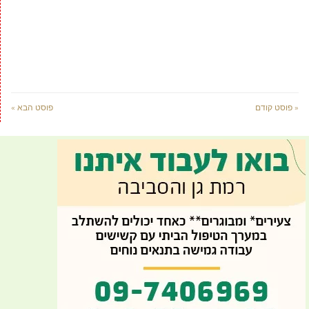
« פוסט קודם
פוסט הבא »