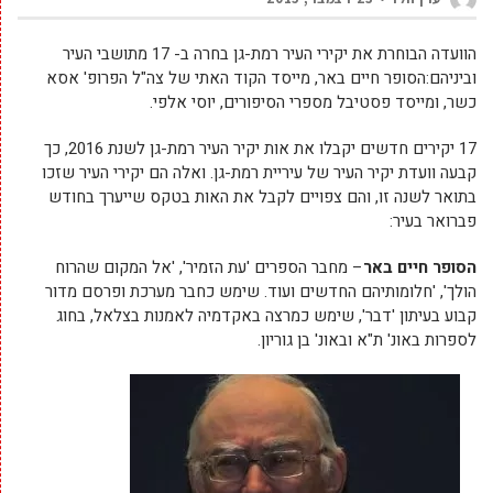
הוועדה הבוחרת את יקירי העיר רמת-גן בחרה ב- 17 מתושבי העיר
וביניהם:הסופר חיים באר, מייסד הקוד האתי של צה"ל הפרופ' אסא
כשר, ומייסד פסטיבל מספרי הסיפורים, יוסי אלפי.
17 יקירים חדשים יקבלו את אות יקיר העיר רמת-גן לשנת 2016, כך
קבעה וועדת יקיר העיר של עיריית רמת-גן. ואלה הם יקירי העיר שזכו
בתואר לשנה זו, והם צפויים לקבל את האות בטקס שייערך בחודש
פברואר בעיר:
הסופר חיים באר
– מחבר הספרים 'עת הזמיר', 'אל המקום שהרוח
הולך', 'חלומותיהם החדשים ועוד. שימש כחבר מערכת ופרסם מדור
קבוע בעיתון 'דבר', שימש כמרצה באקדמיה לאמנות בצלאל, בחוג
לספרות באונ' ת"א ובאונ' בן גוריון.