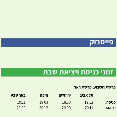
פרשת השבוע: פרשת ראה
תל אביב
ירושלים
חיפה
באר שבע
כניסה:
19:12
18:50
19:03
19:11
יציאה:
20:11
20:09
20:12
20:09