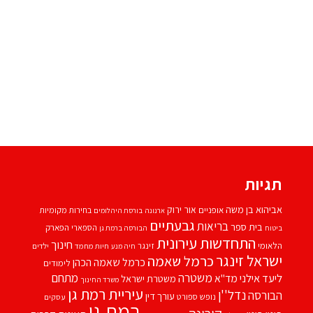
תגיות
אביהוא בן משה
אור ירוק
אופניים
בחירות מקומיות
ארנונה
בורסת היהלומים
גבעתיים
בריאות
בית ספר
הספארי
הפארק
ביטוח
הבורסה ברמת גן
התחדשות עירונית
חינוך
הלאומי
זינגר
חיות מחמד
ילדים
חיה מנע
ישראל זינגר
כרמל שאמה
כרמל שאמה הכהן
לימודים
משטרה
ליעד אילני
מתחם
מד''א
משטרת ישראל
משרד החינוך
עיריית רמת גן
נדל''ן
הבורסה
עורך דין
נופש
ספורט
עסקים
רמת גן