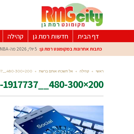
דף הבית
חדשות רמת גן
קהילה
כתבות אחרונות במקומונט רמת גן:
5 יולי, 2026
מה-NBA למרכז הפיתוח ברמת גן: עומרי כספי במפגש הוקרה מיוחד
ראשי
»
קהילה
»
אל תשכחו אותם ברשת
»
737__480-300×200
e-1917737__480-300×200