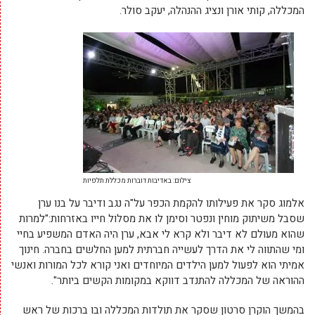
המכללה, קותי אורן ונציג ההנהלה, יעקב סולר.
צילום: באדיבות דוברות מכללת תלפיות
אלמוג סקר את פעילותו להקמת הכפר על"ה נגב ודיבר על בנו ערן
שסבל משיתוק מוחין ונפטר וסימן לו את מסלול חייו באזרחות:"למרות
שהוא מעולם לא דיבר ולא קרא לי אבא, ערן היה האדם המשפיע בחיי
ומי שהתווה לי את הדרך לעשייה חברתית למען החלשים בחברה. חינוך
אמיתי הוא לפעול למען הילדים המיוחדים ואני קורא לכל המורות ואנשי
ההוראה של המכללה להתנדב דווקא במקומות הקשים ביותר".
בהמשך הוקרן סרטון שסקר את תולדות המכללה ובו ברכות של ראש