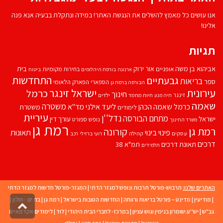
אנו עושים כל מאמץ להשלים את הנגשת האתר! במידה ונתקלת בבעיה אנא פנה
אלינו!
תגיות
אביהוא בן משה
בית
אור ירוק
אופניים
בחירות מקומיות
ארנונה
בורסת היהלומים
ביטוח
התחדשות
גבעתיים
בריאות
ספר
הספארי
הפארק הלאומי
הבורסה ברמת גן
עירונית
ישראל זינגר
כרמל
חינוך
זינגר
חיות מחמד
ילדים
חיה מנע
שאמה
משטרה
ליעד אילני
כרמל שאמה הכהן
מד''א
משטרת
לימודים
עיריית
נדל''ן
מתחם הבורסה
ישראל
עורך דין
נופש
ספורט
משרד החינוך
רמת גן
רמת גן
קורונה
פינוי בינוי
תאונות
עסקים
קהילה
רועי ברזילי
רכב
דרכים
תאונת דרכים
תמ"א 38
תלמידים
האתרים שלנו:
תרבוש-פורטל תרבות ונופש למגזר הדתי
|
המגזר-פורטל חדשות למגזר הדתי
|
מודיעין
|
מדינט – פורטל בריאות ורווחה
|
החדשות הטובות בישראל
|
רמת גן
|
בת ים - חולון
|
גליל
גב"ש
|
יש''ע:שומרון בנימין וגוש עציון
|
במרכז- לחברי הבית היהודי
|
לוד
|
לימודים אקדמאיים
לרא