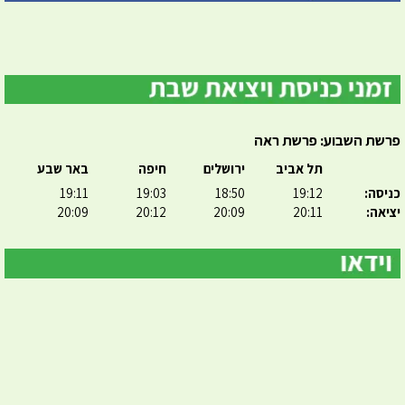
פרשת השבוע: פרשת ראה
תל אביב
ירושלים
חיפה
באר שבע
כניסה:
19:12
18:50
19:03
19:11
יציאה:
20:11
20:09
20:12
20:09