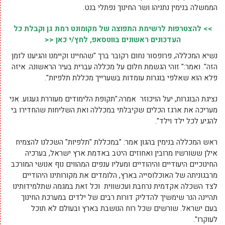
הממשלה בנימין נתניהו ושר החינוך נפתלי בנט.
>> להצטרפות לרשימת התפוצה של מקומונט רמת גן וקבלת כל
העדכונים ראשונים בווטסאפ, לחץ/י כאן <<
נשיא המכללה, פרופסור נחום רקובר ברך "שהחיינו וקיימנו והגיענו לזמן
הזה". ואמר:" זוהי הגשמת חלום על מכללה עברית בעיר הראשונה. איזה
פלא הוא שאלפי בוגרות עומדות בשערייך מכללת תלפיות".
נציגת הבוגרות, יעל הויכוזר אמרה:"תקופת הלימודים מעוררת געגוע. אני
מעריכה את ארגז הכלים שקיבלתי במכללה ואת השליחות שהחדירו בי
להגיע לכל ילד וילד".
ראש המכללה בנימין בהגון אמר: "במכללת "תלפיות" השכלנו להצמיח
אילן ששורשיו מרובין ואחוזים היטב באדמת ארץ ישראל, בערכיה
החינוכיים היעודיים והיהודיים ומעליו ענפים המהווים נוף אנושי המורכב
מרבגוניתה של האוכלוסייה בארץ, הלומדים את מקורותינו היהודיים
לצד השכלה אקדמית נרחבת ועכשווית וכל זאת במגמה שתלמידותינו
תהיינה הנר שימשיך להדליק דורות רבים של ילדים במערכת החינוך
בעם ישראל. שורשים שכל רוח הנושבת בארץ ובעולם לא תוכל
לעוקרו".