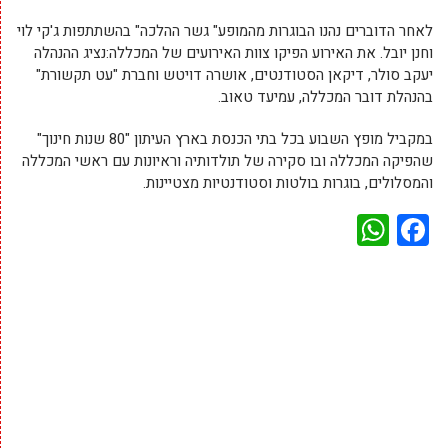
לאחר הדוברים נהנו הבוגרות מהמופע" גשר ההלכה" בהשתתפות ג'קי לוי
וחנן יובל. את האירוע הפיקו צוות האירועים של המכללה:נציג ההנהלה
יעקב סולר, דיקאן הסטודנטים, אושרה דויטש וחברת "עט תקשורת"
בהנהלת דובר המכללה, עמיעד טאוב.
במקביל מופץ השבוע בכל בתי הכנסת בארץ העיתון "80 שנות חינוך"
שהפיקה המכללה ובו סקירה של תולדותיה וראיונות עם ראשי המכללה
והמסלולים, בוגרות בולטות וסטודנטיות מצטיינות.
WhatsApp
Facebook