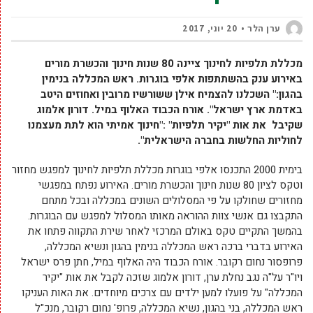
ערן הלר
20 יוני, 2017
מכללת תלפיות לחינוך ציינה 80 שנות חינוך והכשרת מורים
באירוע ענק בהשתתפות אלפי בוגרות. ראש המכללה בנימין
בהגון:" השכלנו להצמיח אילן ששורשיו מרובין ואחוזים היטב
באדמת ארץ ישראל". אורח הכבוד האלוף במיל. דורון אלמוג
שקיבל את אות "יקיר תלפיות" :"חינוך אמיתי הוא לתת מעצמנו
לחוליות החלשות בחברה הישראלית".
בימית 2000 התכנסו אלפי בוגרות מכללת תלפיות לחינוך למפגש מחזור
וטקס לציון 80 שנות חינוך והכשרת מורים. האירוע נפתח במפגשי
מחזורים שחולקו על פי המסלולים השונים במכללה ובכל מתחם
התקבצו גם אנשי צוות ההוראה מאותו המסלול למפגש עם הבוגרות.
בהמשך התקיים טקס באולם המרכזי לאחר שירת התקווה פתחו את
האירוע בדברי ברכה ראש המכללה בנימין בהגון ונשיא המכללה,
פרופסור נחום רקובר. אורח הכבוד היה האלוף במיל, חתן פרס ישראל
ויו"ר על"ה נגב נחלת ערן, דורון אלמוג שזכה לקבל את אות "יקיר
המכללה" על פועלו למען ילדים עם צרכים מיוחדים. את האות העניקו
ראש המכללה, בני בהגון, נשיא המכללה, פרופ' נחום רקובר, מנכ"ל