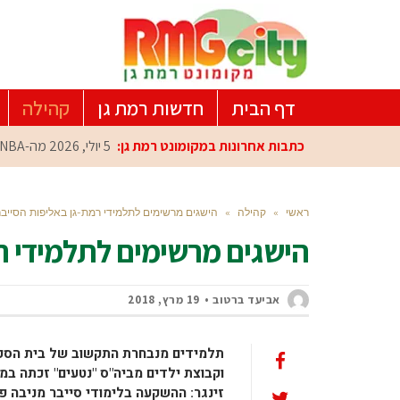
דף הבית
חדשות רמת גן
קהילה
כתבות אחרונות במקומונט רמת גן:
5 יולי, 2026
מה-NBA למרכז הפיתוח ברמת גן: עומרי כספי במפגש הוקרה מיוחד
ראשי
»
קהילה
»
הישגים מרשימים לתלמידי רמת-גן באליפות הסייב
הישגים מרשימים לתלמידי ר
אביעד ברטוב
19 מרץ, 2018
תלמידים מנבחרת התקשוב של בית הספר "ב
וקבוצת ילדים מביה"ס "נטעים" זכתה במ
זינגר: ההשקעה בלימודי סייבר מניבה פי