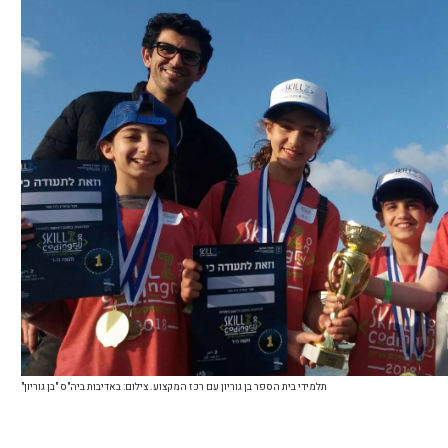
תלמידי בית הספר בן גוריון עם רכז המקצוע. צילום: באדיבות ביה"ס "בן גוריון"