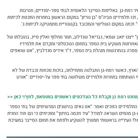
יר רמת-גן. באליפות הסייבר הלאומית לבתי ספר-יסודיים, חטיבות
זכו תלמידים מביה"ס "בן גוריון" במקום הראשון בתחרות התכנות לכיתות
ם" זכתה במקום השלישי והמכובד בקטגוריית מתמטיקה לכיתות ג'.
 ייצגו יואב שמאי, גבריאל שנדלוב, תמר מחלוף ואלין סייג, בהובלתו של
אחרונות משקיע בית הספר בתחום הטכנולוגי ומקדם את תלמידיו
, מסרה בהתרגשות מנהלת בית הספר, ד"ר איריס מנדלביץ, "אנו שואפים
ספר מכל רחבי הארץ, כאשר רמת-גן התבלטה מתחילתה, בזכות נוכחות נכבדת של לא
'). בנוסף השתתפו בתחרות תלמידים משלושה בתי ספר על-יסודיים: "אורט
נט רמת גן וקבלת כל העדכונים ראשונים בווטסאפ, לחץ/י כאן <<
ת התלמידים הזוכים ואמר: "אנו גאים בהישגים המרשימים של בתי הספר
-גן מהווים השראה למודל "עיר חכמה בחינוך" ומוכיחים כי הם חוד החנית
אל! העירייה בראשותי תמשיך להשקיע ולפתח את תחום הסייבר במערכת