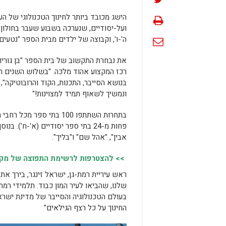
הישג מכובד ביותר לחינוך הטכנולוגי של הע
ועל-יסודיים, שנערכה בשבוע שעבר בחולון, 
ה'-ו', וקבוצה של ילדים מבית הספר "נטעי
את נבחרת התקשוב של בית הספר "בן גוריון"
רכז המקצוע אהוד מלכה. "בשלוש השנים ה
בנושא הסייבר, התכנות, הקוד והרובוטיקה"
ונמשיך לשאוף תמיד למצוינות!"
בתחרות השתתפו 100 בתי 
פחות מ-24 בתי ספר יסודיים (א'-ח
אבין", "אהל שם" ו"בליך".
>> להצטרפות לרשימת התפוצה של מקומו
ראש עיריית רמת-גן, ישראל זינגר, בירך א
שלנו, שהביאו לעיר המון כבוד. תלמידי רמת
בעולם הטכנולוגיה והסייבר של מדינת ישר
החינוך על כל רצף הגילאים"